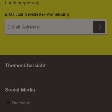
Landesregierung.
E-Mail zur Newsletter-Anmeldung
News
Themenübersicht
Social Media
Facebook