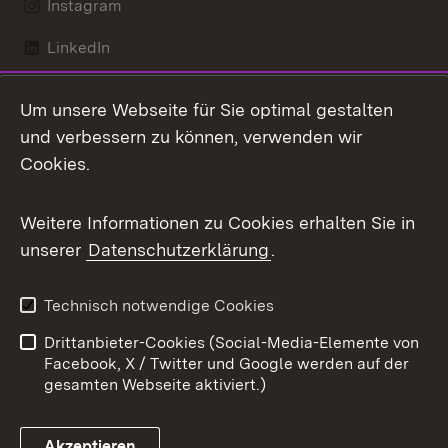
Instagram
LinkedIn
Mastodon
Um unsere Webseite für Sie optimal gestalten
X / Twitter
und verbessern zu können, verwenden wir
Cookies.
Youtube
Weitere Informationen zu Cookies erhalten Sie in
Zum 
unserer
Datenschutzerklärung
.
Kontakt
Datenschutz
Benutzungshinweise
Erklärung zur
Technisch notwendige Cookies
Barrierefreiheit
Drittanbieter-Cookies (Social-Media-Elemente von
Impressum
Cookies
Facebook, X / Twitter und Google werden auf der
gesamten Webseite aktiviert.)
Akzeptieren