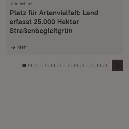
Naturschutz
Platz für Artenvielfalt: Land
erfasst 25.000 Hektar
Straßenbegleitgrün
Mehr
Zu Kachel: 0
Zu Kachel: 1
Zu Kachel: 2
Zu Kachel: 3
Zu Kachel: 4
Zu Kachel: 5
Zu Kachel: 6
Zu Kachel: 7
Zu Kachel: 8
Zu Kachel: 9
Zu Kachel: 10
Zu Kachel: 11
Zu Kachel: 12
Zu Kachel: 1
Zu Kachel