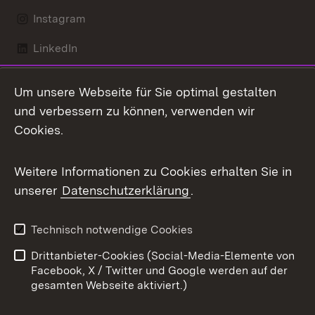
Instagram
LinkedIn
Mastodon
Um unsere Webseite für Sie optimal gestalten
X / Twitter
und verbessern zu können, verwenden wir
Cookies.
Youtube
Weitere Informationen zu Cookies erhalten Sie in
Zum 
unserer
Datenschutzerklärung
.
Kontakt
Datenschutz
Benutzungshinweise
Erklärung zur
Technisch notwendige Cookies
Barrierefreiheit
Drittanbieter-Cookies (Social-Media-Elemente von
Impressum
Cookies
Facebook, X / Twitter und Google werden auf der
gesamten Webseite aktiviert.)