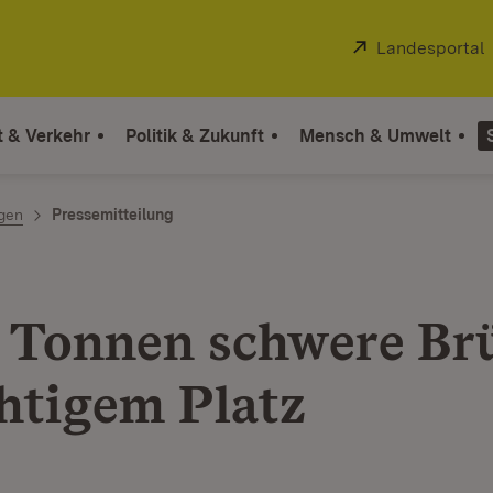
Extern:
Landesportal
t & Verkehr
Politik & Zukunft
Mensch & Umwelt
ngen
Pressemitteilung
 Tonnen schwere Br
chtigem Platz