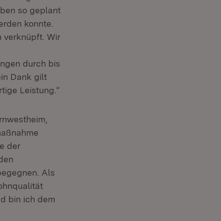
aben so geplant
erden konnte.
verknüpft. Wir
ungen durch bis
n Dank gilt
tige Leistung.“
ornwestheim,
umaßnahme
e der
 den
begegnen. Als
ohnqualität
d bin ich dem