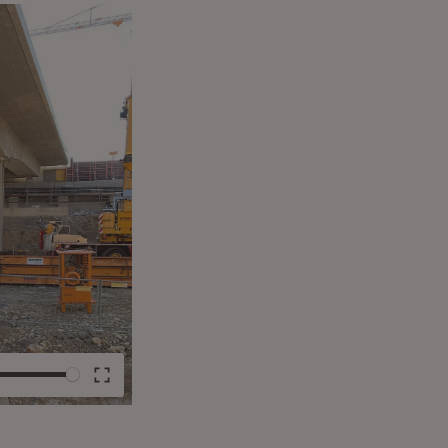
e
Enter
fullscreen