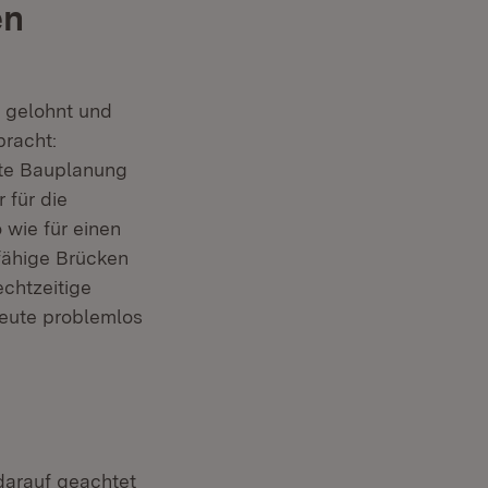
en
 gelohnt und
bracht:
akte Bauplanung
für die
 wie für einen
fähige Brücken
echtzeitige
heute problemlos
darauf geachtet