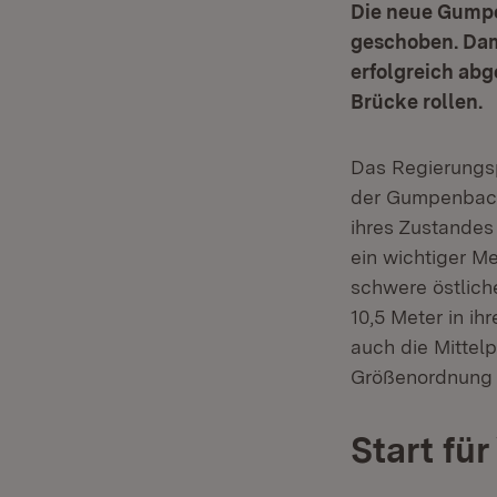
Die neue Gumpe
geschoben. Dami
erfolgreich abg
Brücke rollen.
Das Regierungsp
der Gumpenbach
ihres Zustandes
ein wichtiger M
schwere östlich
10,5 Meter in i
auch die Mittel
Größenordnung e
Start fü