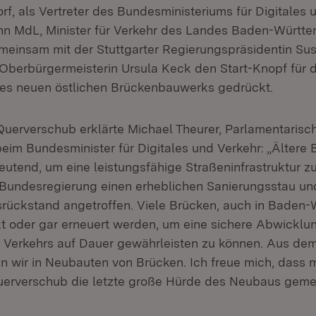
f, als Vertreter des Bundesministeriums für Digitales 
n MdL, Minister für Verkehr des Landes Baden-Württe
emeinsam mit der Stuttgarter Regierungspräsidentin S
berbürgermeisterin Ursula Keck den Start-Knopf für 
es neuen östlichen Brückenbauwerks gedrückt.
Querverschub erklärte Michael Theurer, Parlamentarisc
beim Bundesminister für Digitales und Verkehr: „Ältere
eutend, um eine leistungsfähige Straßeninfrastruktur zu
Bundesregierung einen erheblichen Sanierungsstau un
rückstand angetroffen. Viele Brücken, auch in Baden
t oder gar erneuert werden, um eine sichere Abwicklu
 Verkehrs auf Dauer gewährleisten zu können. Aus de
en wir in Neubauten von Brücken. Ich freue mich, dass 
uerverschub die letzte große Hürde des Neubaus gemei