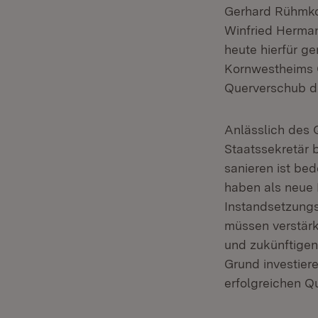
Gerhard Rühmkor
Winfried Herman
heute hierfür g
Kornwestheims O
Querverschub d
Anlässlich des 
Staatssekretär 
sanieren ist bed
haben als neue 
Instandsetzungs
müssen verstärk
und zukünftigen
Grund investier
erfolgreichen Q