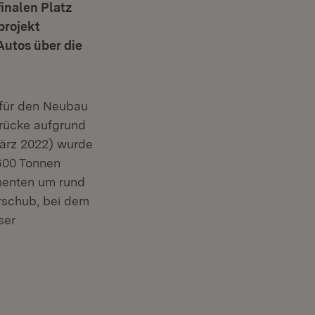
inalen Platz
projekt
Autos über die
 für den Neubau
rücke aufgrund
März 2022) wurde
.600 Tonnen
amenten um rund
erschub, bei dem
ser