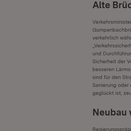
Alte Brü
Verkehrsministe
Gumpenbachbrück
verkehrlich wäh
„Verkehrssicherh
und Durchführu
Sicherheit der 
besseren Lärms
sind für den Str
Sanierung oder 
geglückt ist, ze
Neubau 
Regierungspräsi