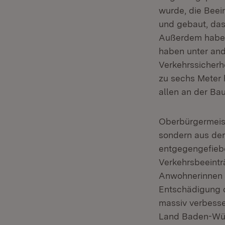
wurde, die Beei
und gebaut, das
Außerdem haben
haben unter and
Verkehrssicherh
zu sechs Meter 
allen an der Bau
Oberbürgermeist
sondern aus de
entgegengefiebe
Verkehrsbeeintr
Anwohnerinnen 
Entschädigung d
massiv verbesse
Land Baden-Wür