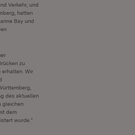
und Verkehr, und
mberg, hatten
usanne Bay und
den
her
 Brücken zu
 erhalten. Wir
d
-Württemberg,
ng des aktuellen
m gleichen
mit dem
stert wurde.“