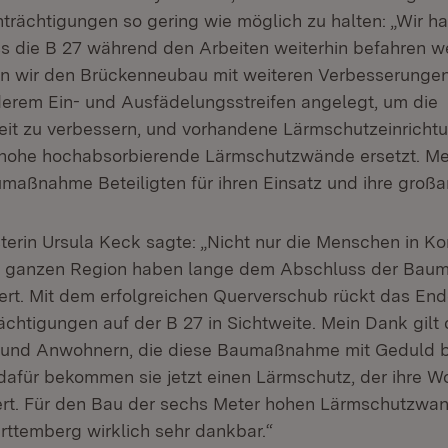
nträchtigungen so gering wie möglich zu halten: „Wir h
s die B 27 während den Arbeiten weiterhin befahren w
 wir den Brückenneubau mit weiteren Verbesserungen 
erem Ein- und Ausfädelungsstreifen angelegt, um die
eit zu verbessern, und vorhandene Lärmschutzeinricht
hohe hochabsorbierende Lärmschutzwände ersetzt. Mei
maßnahme Beteiligten für ihren Einsatz und ihre großar
erin Ursula Keck sagte: „Nicht nur die Menschen in K
r ganzen Region haben lange dem Abschluss der Ba
rt. Mit dem erfolgreichen Querverschub rückt das End
ächtigungen auf der B 27 in Sichtweite. Mein Dank gilt
und Anwohnern, die diese Baumaßnahme mit Geduld 
afür bekommen sie jetzt einen Lärmschutz, der ihre W
rt. Für den Bau der sechs Meter hohen Lärmschutzwan
ttemberg wirklich sehr dankbar.“