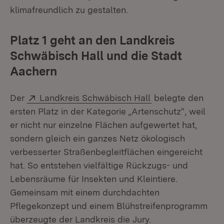
klimafreundlich zu gestalten.
Platz 1 geht an den Landkreis
Schwäbisch Hall und die Stadt
Aachern
Extern:
(Öffnet in neuem 
Der
Landkreis Schwäbisch Hall
belegte den
ersten Platz in der Kategorie „Artenschutz“, weil
er nicht nur einzelne Flächen aufgewertet hat,
sondern gleich ein ganzes Netz ökologisch
verbesserter Straßenbegleitflächen eingereicht
hat. So entstehen vielfältige Rückzugs- und
Lebensräume für Insekten und Kleintiere.
Gemeinsam mit einem durchdachten
Pflegekonzept und einem Blühstreifenprogramm
überzeugte der Landkreis die Jury.