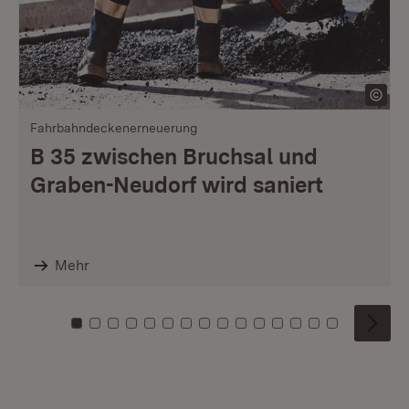
Fahrbahndeckenerneuerung
B 35 zwischen Bruchsal und
Graben-Neudorf wird saniert
Mehr
Zu Kachel: 0
Zu Kachel: 1
Zu Kachel: 2
Zu Kachel: 3
Zu Kachel: 4
Zu Kachel: 5
Zu Kachel: 6
Zu Kachel: 7
Zu Kachel: 8
Zu Kachel: 9
Zu Kachel: 10
Zu Kachel: 11
Zu Kachel: 12
Zu Kachel: 1
Zu Kachel