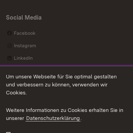
Social Media
Facebook
Instagram
LinkedIn
Mastodon
Um unsere Webseite für Sie optimal gestalten
X / Twitter
und verbessern zu können, verwenden wir
Cookies.
Youtube
Weitere Informationen zu Cookies erhalten Sie in
Zum 
unserer
Datenschutzerklärung
.
Kontakt
Datenschutz
Benutzungshinweise
Erklärung zur