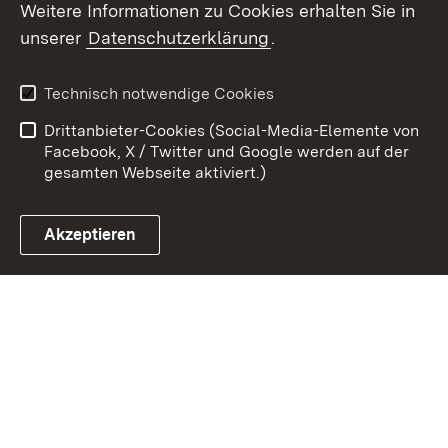
Weitere Informationen zu Cookies erhalten Sie in
Zum 
unserer
Datenschutzerklärung
.
Kontakt
Datenschutz
Benutzungshinweise
Erklärung zur
Technisch notwendige Cookies
Barrierefreiheit
Drittanbieter-Cookies (Social-Media-Elemente von
Impressum
Cookies
Facebook, X / Twitter und Google werden auf der
gesamten Webseite aktiviert.)
Akzeptieren
Link zum Landesportal