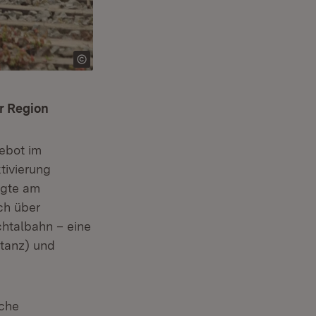
r Region
ebot im
tivierung
igte am
ch über
chtalbahn – eine
stanz) und
nche