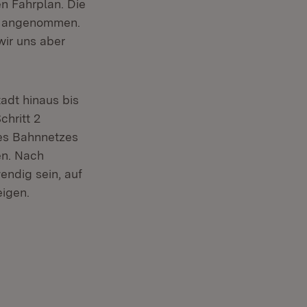
en Fahrplan. Die
st angenommen.
wir uns aber
adt hinaus bis
chritt 2
des Bahnnetzes
en. Nach
endig sein, auf
igen.