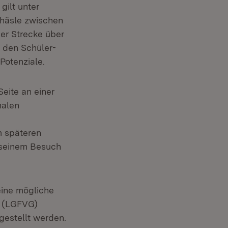
gilt unter
ehäsle zwischen
er Strecke über
r den Schüler-
 Potenziale.
eite an einer
nalen
m späteren
i seinem Besuch
eine mögliche
z (LGFVG)
gestellt werden.