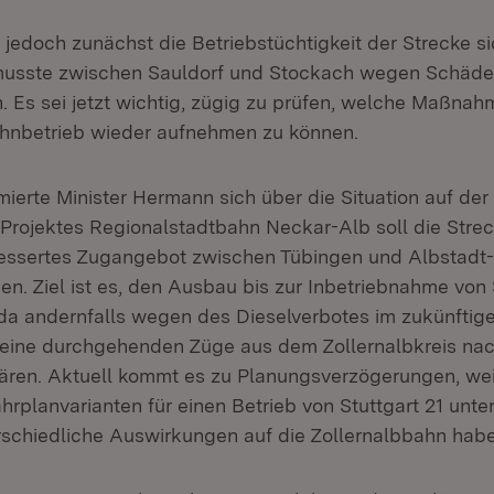
jedoch zunächst die Betriebstüchtigkeit der Strecke si
musste zwischen Sauldorf und Stockach wegen Schäde
. Es sei jetzt wichtig, zügig zu prüfen, welche Maßna
hnbetrieb wieder aufnehmen zu können.
ierte Minister Hermann sich über die Situation auf der
ojektes Regionalstadtbahn Neckar-Alb soll die Strecke 
bessertes Zugangebot zwischen Tübingen und Albstadt
n. Ziel ist es, den Ausbau bis zur Inbetriebnahme von 
da andernfalls wegen des Dieselverbotes im zukünftige
ine durchgehenden Züge aus dem Zollernalbkreis nac
ren. Aktuell kommt es zu Planungsverzögerungen, wei
hrplanvarianten für einen Betrieb von Stuttgart 21 unte
erschiedliche Auswirkungen auf die Zollernalbbahn hab