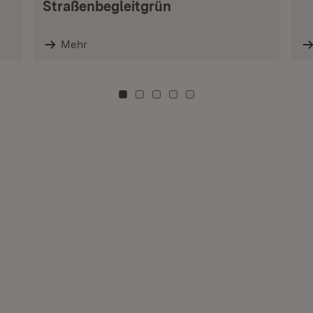
Straßenbegleitgrün
Mehr
Zu Kachel: 0
Zu Kachel: 3
Zu Kachel: 6
Zu Kachel: 9
Zu Kachel: 12