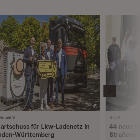
Mobilität
Straße
tartschuss für Lkw-Ladenetz in
44 neue S
aden-Württemberg
Straßenwä