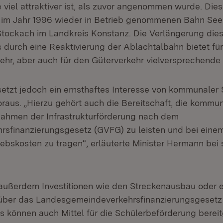
viel attraktiver ist, als zuvor angenommen wurde. Dies 
 im Jahr 1996 wieder in Betrieb genommenen Bahn Se
Stockach im Landkreis Konstanz. Die Verlängerung dies
 durch eine Reaktivierung der Ablachtalbahn bietet fü
ehr, aber auch für den Güterverkehr vielversprechende
tzt jedoch ein ernsthaftes Interesse von kommunaler S
oraus. „Hierzu gehört auch die Bereitschaft, die kommu
Rahmen der Infrastrukturförderung nach dem
sfinanzierungsgesetz (GVFG) zu leisten und bei eine
riebskosten zu tragen“, erläuterte Minister Hermann be
ußerdem Investitionen wie den Streckenausbau oder 
g über das Landesgemeindeverkehrsfinanzierungsgeset
es können auch Mittel für die Schülerbeförderung bereit