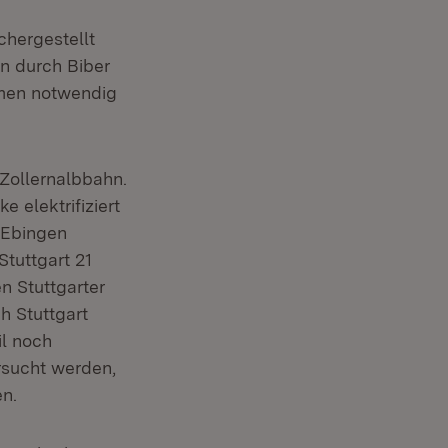
chergestellt
n durch Biber
hmen notwendig
 Zollernalbbahn.
elek­trifiziert
-Ebingen
Stuttgart 21
n Stuttgarter
h Stuttgart
l noch
rsucht werden,
en.