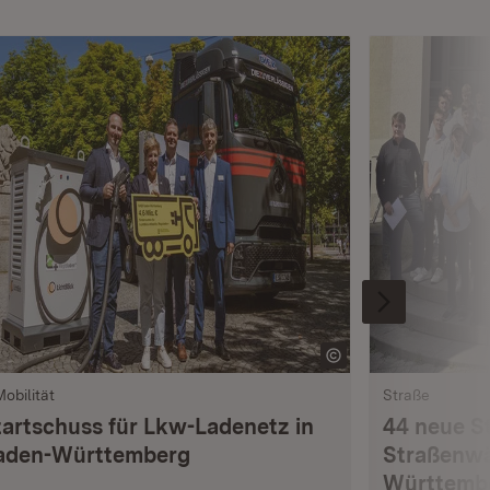
Mobilität
Straße
tartschuss für Lkw-Ladenetz in
44 neue S
aden-Württemberg
Straßenwä
Württemb