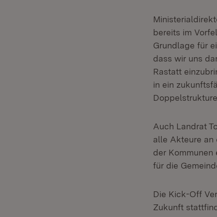
Ministerialdirek
bereits im Vorf
Grundlage für ei
dass wir uns da
Rastatt einzubr
in ein zukunftsf
Doppelstrukture
Auch Landrat Ton
alle Akteure an 
der Kommunen e
für die Gemeind
Die Kick-Off Ver
Zukunft stattfi