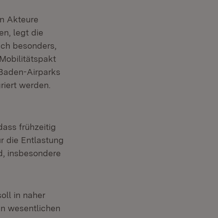
en Akteure
n, legt die
mich besonders,
Mobilitätspakt
 Baden-Airparks
riert werden.
dass frühzeitig
ür die Entlastung
d, insbesondere
oll in naher
en wesentlichen