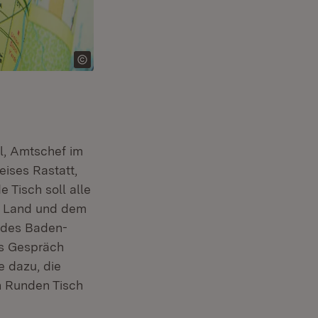
l, Amtschef im
eises Rastatt,
 Tisch soll alle
m Land und dem
 des Baden-
as Gespräch
e dazu, die
n Runden Tisch