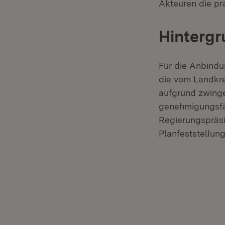
Akteuren die pr
Hinterg
Für die Anbind
die vom Landkre
aufgrund zwinge
genehmigungsfäh
Regierungspräsi
Planfeststellun