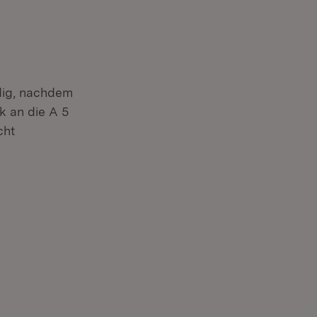
dig, nachdem
k an die A 5
cht