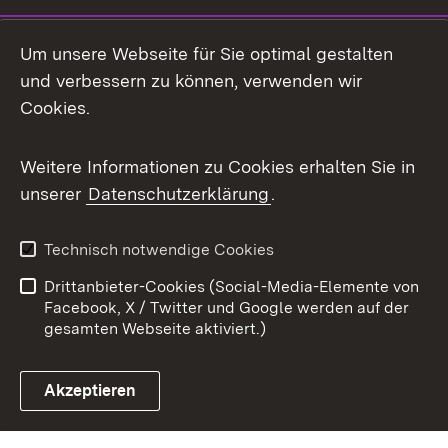
Mastodon
Um unsere Webseite für Sie optimal gestalten
X / Twitter
und verbessern zu können, verwenden wir
Cookies.
Youtube
Weitere Informationen zu Cookies erhalten Sie in
Zum 
unserer
Datenschutzerklärung
.
Kontakt
Datenschutz
Benutzungshinweise
Erklärung zur
Technisch notwendige Cookies
Barrierefreiheit
Drittanbieter-Cookies (Social-Media-Elemente von
Impressum
Cookies
Facebook, X / Twitter und Google werden auf der
gesamten Webseite aktiviert.)
Akzeptieren
Link zum Landesportal