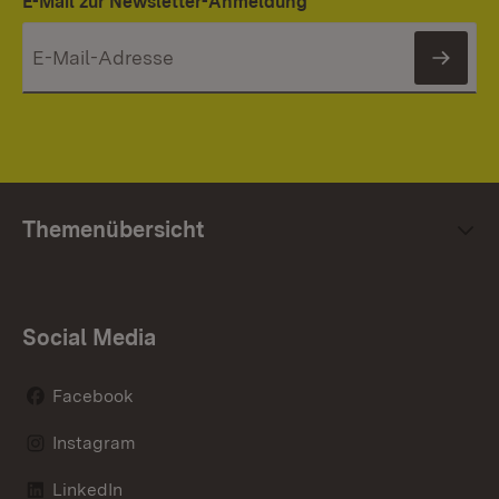
E-Mail zur Newsletter-Anmeldung
News
Themenübersicht
Social Media
Facebook
Instagram
LinkedIn