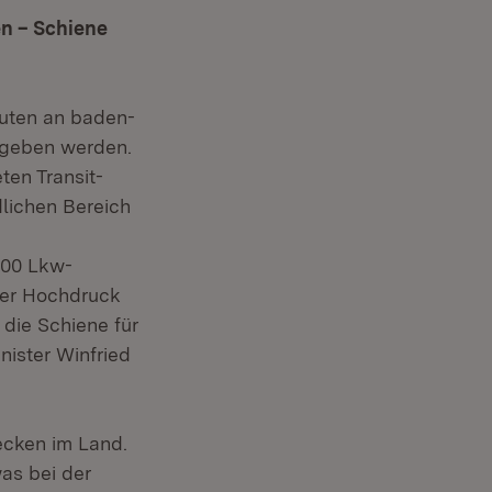
en – Schiene
uten an baden-
egeben werden.
ten Transit-
dlichen Bereich
500 Lkw-
nter Hochdruck
 die Schiene für
nister Winfried
ecken im Land.
was bei der