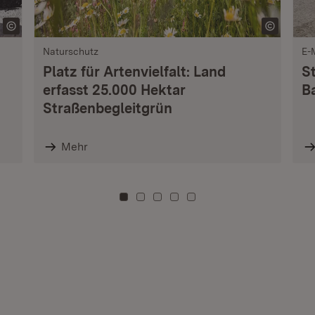
Naturschutz
E-
Platz für Artenvielfalt: Land
S
erfasst 25.000 Hektar
B
Straßenbegleitgrün
Mehr
Zu Kachel: 0
Zu Kachel: 3
Zu Kachel: 6
Zu Kachel: 9
Zu Kachel: 12