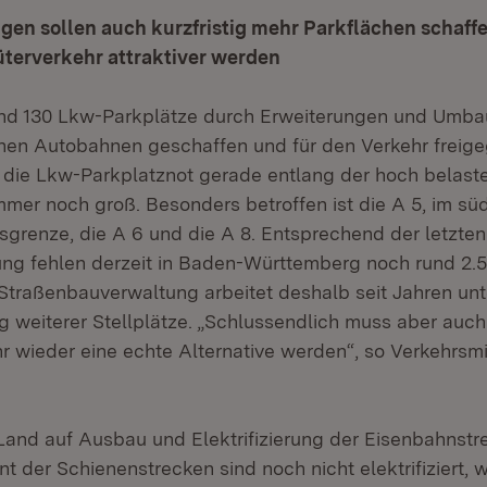
gen sollen auch kurzfristig mehr Parkflächen schaff
üterverkehr attraktiver werden
und 130 Lkw-Parkplätze durch Erweiterungen und Umba
hen Autobahnen geschaffen und für den Verkehr freig
t die Lkw-Parkplatznot gerade entlang der hoch belaste
mmer noch groß. Besonders betroffen ist die A 5, im sü
grenze, die A 6 und die A 8. Entsprechend der letzten
ng fehlen derzeit in Baden-Württemberg noch rund 2.
e Straßenbauverwaltung arbeitet deshalb seit Jahren u
g weiterer Stellplätze. „Schlussendlich muss aber auch
r wieder eine echte Alternative werden“, so Verkehrsmi
Land auf Ausbau und Elektrifizierung der Eisenbahnstr
 der Schienenstrecken sind noch nicht elektrifiziert, 