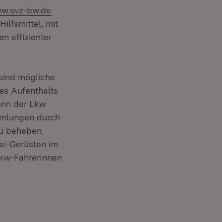
w.svz-bw.de
Hilfsmittel, mit
n effizienter
 sind mögliche
es Aufenthalts
enn der Lkw
mmlungen durch
zu beheben,
ei-Gerüsten im
Lkw-FahrerInnen