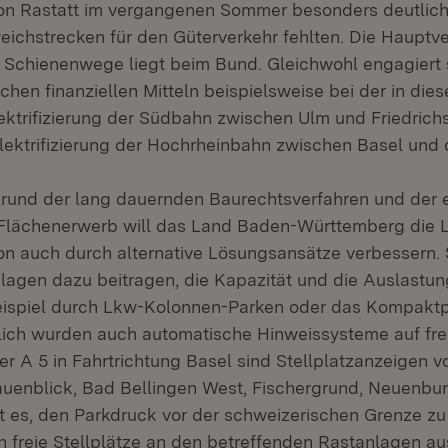
on Rastatt im vergangenen Sommer besonders deutlich
ichstrecken für den Güterverkehr fehlten. Die Hauptv
Schienenwege liegt beim Bund. Gleichwohl engagiert 
chen finanziellen Mitteln beispielsweise bei der in die
ktrifizierung der Südbahn zwischen Ulm und Friedrich
lektrifizierung der Hochrheinbahn zwischen Basel un
rund der lang dauernden Baurechtsverfahren und der 
Flächenerwerb will das Land Baden-Württemberg die 
tion auch durch alternative Lösungsansätze verbessern.
lagen dazu beitragen, die Kapazität und die Auslastu
ispiel durch Lkw-Kolonnen-Parken oder das Kompaktp
lich wurden auch automatische Hinweissysteme auf fre
er A 5 in Fahrtrichtung Basel sind Stellplatzanzeigen 
uenblick, Bad Bellingen West, Fischergrund, Neuenburg
l ist es, den Parkdruck vor der schweizerischen Grenze z
 freie Stellplätze an den betreffenden Rastanlagen au