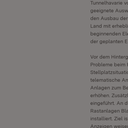
Tunnelhavarie v
geeignete Auswe
den Ausbau der 
Land mit erhebli
beginnenden Ele
der geplanten E
Vor dem Hinterg
Probleme beim 
Stellplatzsitua
telematische An
Anlagen zum Be
erhöhen. Zusätz
eingeführt. An d
Rastanlagen Bla
installiert. Zie
Anzeigen weisen