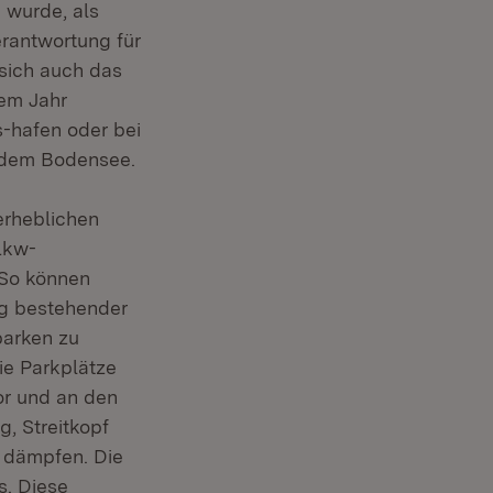
 wurde, als
erantwortung für
sich auch das
sem Jahr
s-hafen oder bei
d dem Bodensee.
erheblichen
Lkw-
 So können
ng bestehender
arken zu
ie Parkplätze
vor und an den
, Streitkopf
u dämpfen. Die
s. Diese