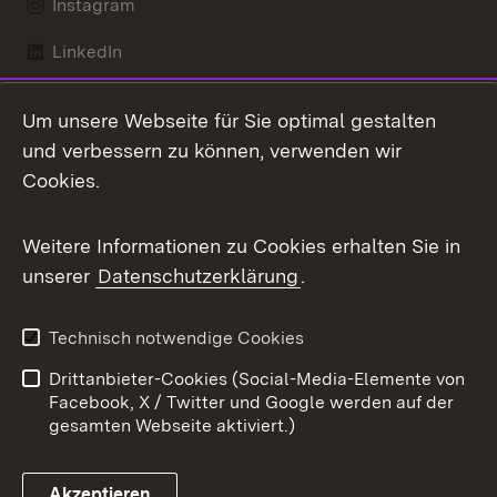
Instagram
LinkedIn
Mastodon
Um unsere Webseite für Sie optimal gestalten
X / Twitter
und verbessern zu können, verwenden wir
Cookies.
Youtube
Weitere Informationen zu Cookies erhalten Sie in
Zum 
unserer
Datenschutzerklärung
.
Kontakt
Datenschutz
Benutzungshinweise
Erklärung zur
Technisch notwendige Cookies
Barrierefreiheit
Drittanbieter-Cookies (Social-Media-Elemente von
Impressum
Cookies
Facebook, X / Twitter und Google werden auf der
gesamten Webseite aktiviert.)
Akzeptieren