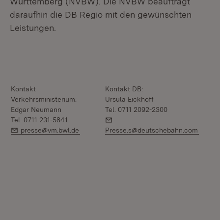
Württemberg (NVBW). Die NVBW beauftragt
daraufhin die DB Regio mit den gewünschten
Leistungen.
Kontakt
Kontakt DB:
Verkehrsministerium:
Ursula Eickhoff
Edgar Neumann
Tel. 0711 2092-2300
E-Mail:
Tel. 0711 231-5841
E-Mail:
presse@vm.bwl.de
Presse.s@deutschebahn.com