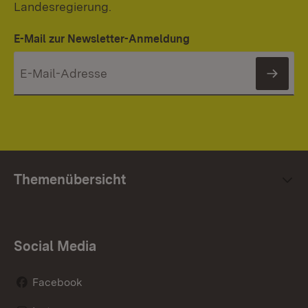
Landesregierung.
E-Mail zur Newsletter-Anmeldung
News
Themenübersicht
Social Media
Facebook