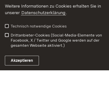
Weitere Informationen zu Cookies erhalten Sie in
Zum 
unserer
Datenschutzerklärung
.
Kontakt
Datenschutz
Benutzungshinweise
Erklärung zur
Technisch notwendige Cookies
Barrierefreiheit
Drittanbieter-Cookies (Social-Media-Elemente von
Impressum
Cookies
Facebook, X / Twitter und Google werden auf der
gesamten Webseite aktiviert.)
Akzeptieren
Link zum Landesportal