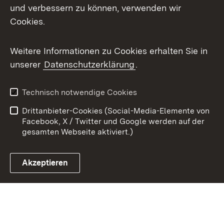
X / Twitter
und verbessern zu können, verwenden wir
Cookies.
Youtube
Weitere Informationen zu Cookies erhalten Sie in
Zum 
unserer
Datenschutzerklärung
.
Kontakt
Datenschutz
Benutzungshinweise
Erklärung zur
Technisch notwendige Cookies
Barrierefreiheit
Drittanbieter-Cookies (Social-Media-Elemente von
Impressum
Cookies
Facebook, X / Twitter und Google werden auf der
gesamten Webseite aktiviert.)
Akzeptieren
Link zum Landesportal