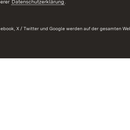
serer
Datenschutzerklärung
.
Verkehrsinformationen
ebook, X / Twitter und Google werden auf der gesamten Webs
Kontakt
Datenschutz
Benutzungshinweise
Erkläru