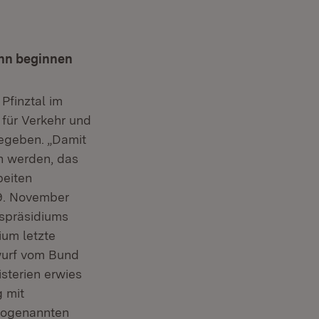
ann beginnen
Pfinztal im
 für Verkehr und
gegeben. „Damit
en werden, das
beiten
19. November
gspräsidiums
ium letzte
twurf vom Bund
sterien erwies
g mit
 sogenannten