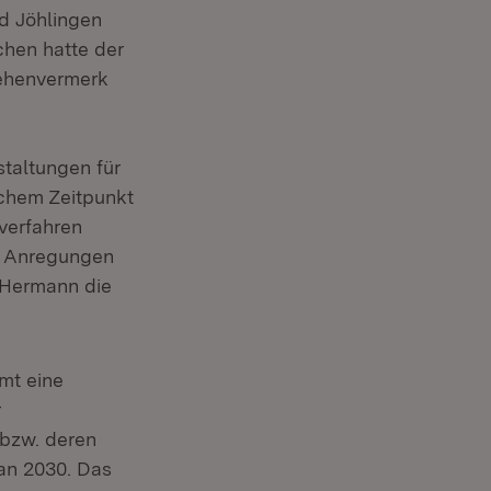
d Jöhlingen
chen hatte der
sehenvermerk
staltungen für
chem Zeitpunkt
verfahren
re Anregungen
 Hermann die
mt eine
r
bzw. deren
an 2030. Das