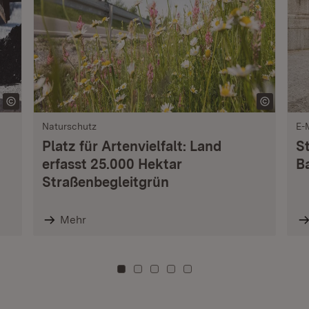
Naturschutz
E-
Platz für Artenvielfalt: Land
S
erfasst 25.000 Hektar
B
Straßenbegleitgrün
Mehr
Zu Kachel: 0
Zu Kachel: 3
Zu Kachel: 6
Zu Kachel: 9
Zu Kachel: 12