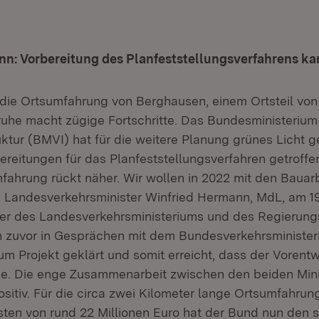
nn: Vorbereitung des Planfeststellungsverfahrens k
 die Ortsumfahrung von Berghausen, einem Ortsteil von 
ruhe macht zügige Fortschritte. Das Bundesministerium
ruktur (BMVI) hat für die weitere Planung grünes Licht 
ereitungen für das Planfeststellungsverfahren getroff
mfahrung rückt näher. Wir wollen in 2022 mit den Bauar
te Landesverkehrsminister Winfried Hermann, MdL, am 
eter des Landesverkehrsministeriums und des Regierun
n zuvor in Gesprächen mit dem Bundesverkehrsminister
um Projekt geklärt und somit erreicht, dass der Voren
. Die enge Zusammenarbeit zwischen den beiden Mini
ositiv. Für die circa zwei Kilometer lange Ortsumfahrun
ten von rund 22 Millionen Euro hat der Bund nun den