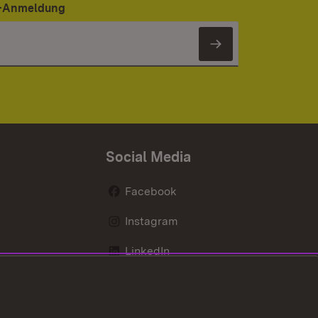
er-Anmeldung
Newsletter 
Social Media
Facebook
Instagram
LinkedIn
Mastodon
X / Twitter