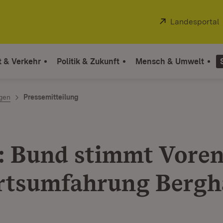
Extern:
Landesportal
t & Verkehr
Politik & Zukunft
Mensch & Umwelt
ngen
Pressemitteilung
: Bund stimmt Vore
rtsumfahrung Bergh