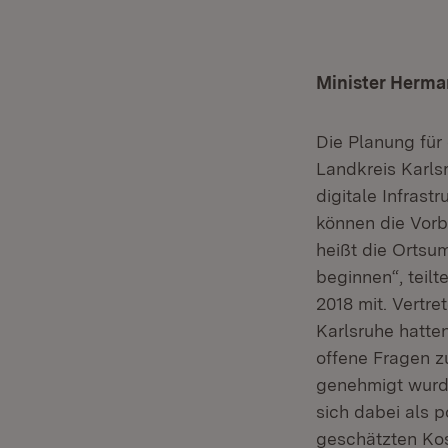
Minister Herma
Die Planung für
Landkreis Karls
digitale Infrast
können die Vorb
heißt die Ortsu
beginnen“, teil
2018 mit. Vertr
Karlsruhe hatte
offene Fragen z
genehmigt wurde
sich dabei als p
geschätzten Kos