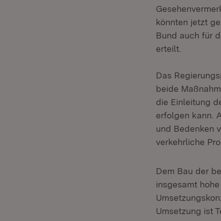
Gesehenvermerk 
könnten jetzt g
Bund auch für 
erteilt.
Das Regierungsp
beide Maßnahmen
die Einleitung 
erfolgen kann. 
und Bedenken vo
verkehrliche Pro
Dem Bau der be
insgesamt hohe P
Umsetzungskonz
Umsetzung ist 