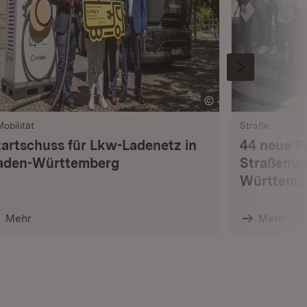
Mobilität
Straße
tartschuss für Lkw-Ladenetz in
44 neue S
aden-Württemberg
Straßenwä
Württemb
Mehr
Mehr