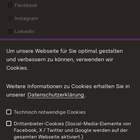
Facebook
Instagram
LinkedIn
Mastodon
Um unsere Webseite für Sie optimal gestalten
X / Twitter
und verbessern zu können, verwenden wir
Cookies.
Youtube
Weitere Informationen zu Cookies erhalten Sie in
Zum 
unserer
Datenschutzerklärung
.
Kontakt
Datenschutz
Benutzungshinweise
Erklärung zur
Technisch notwendige Cookies
Barrierefreiheit
Drittanbieter-Cookies (Social-Media-Elemente von
Impressum
Cookies
Facebook, X / Twitter und Google werden auf der
gesamten Webseite aktiviert.)