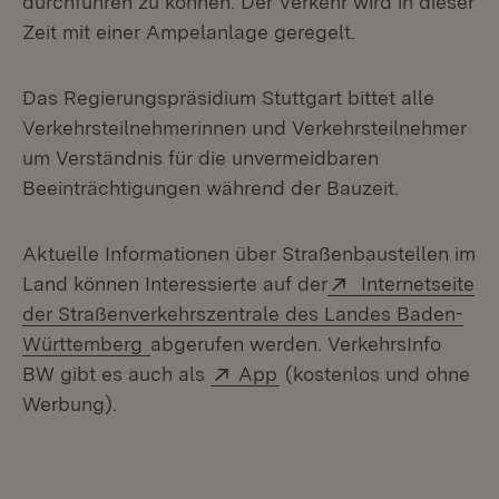
durchführen zu können. Der Verkehr wird in dieser
Zeit mit einer Ampelanlage geregelt.
Das Regierungspräsidium Stuttgart bittet alle
Verkehrsteilnehmerinnen und Verkehrsteilnehmer
um Verständnis für die unvermeidbaren
Beeinträchtigungen während der Bauzeit.
Aktuelle Informationen über Straßenbaustellen im
Extern:
Land können Interessierte auf der
Internetseite
der Straßenverkehrszentrale des Landes Baden-
(Öffnet in neuem Fenster)
Württemberg
abgerufen werden. VerkehrsInfo
Extern:
(Öffnet in neuem Fenste
BW gibt es auch als
App
(kostenlos und ohne
Werbung).