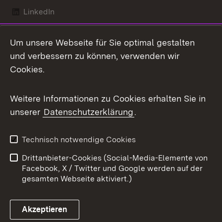
LinkedIn
Mastodon
Um unsere Webseite für Sie optimal gestalten
X / Twitter
und verbessern zu können, verwenden wir
Cookies.
Youtube
Weitere Informationen zu Cookies erhalten Sie in
Zum 
unserer
Datenschutzerklärung
.
Kontakt
Datenschutz
Benutzungshinweise
Erklärung zur
Technisch notwendige Cookies
Barrierefreiheit
Drittanbieter-Cookies (Social-Media-Elemente von
Impressum
Cookies
Facebook, X / Twitter und Google werden auf der
gesamten Webseite aktiviert.)
Akzeptieren
Link zum Landesportal