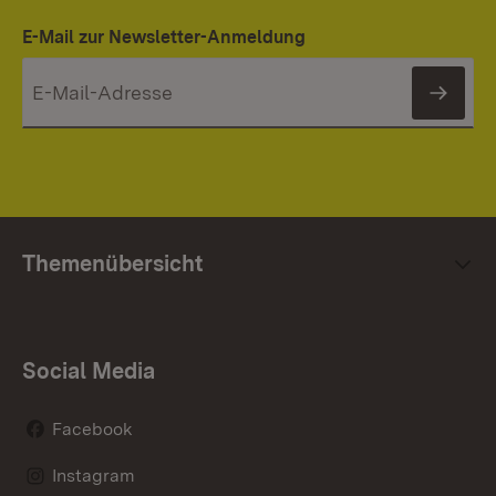
E-Mail zur Newsletter-Anmeldung
News
Themenübersicht
Social Media
Facebook
Instagram