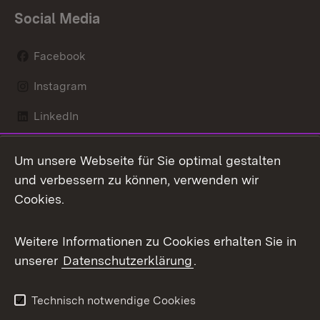
Social Media
Facebook
Instagram
LinkedIn
Mastodon
Um unsere Webseite für Sie optimal gestalten
X / Twitter
und verbessern zu können, verwenden wir
Cookies.
Youtube
Weitere Informationen zu Cookies erhalten Sie in
Zum 
unserer
Datenschutzerklärung
.
Kontakt
Datenschutz
Benutzungshinweise
Erklärung zur
Technisch notwendige Cookies
Barrierefreiheit