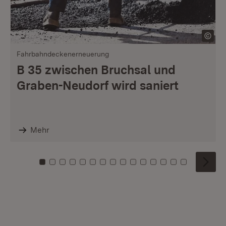
Fahrbahndeckenerneuerung
B 35 zwischen Bruchsal und
Graben-Neudorf wird saniert
Mehr
Zu Kachel: 0
Zu Kachel: 1
Zu Kachel: 2
Zu Kachel: 3
Zu Kachel: 4
Zu Kachel: 5
Zu Kachel: 6
Zu Kachel: 7
Zu Kachel: 8
Zu Kachel: 9
Zu Kachel: 10
Zu Kachel: 11
Zu Kachel: 12
Zu Kachel: 1
Zu Kachel