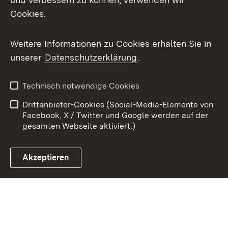
Cookies.
Youtube
Weitere Informationen zu Cookies erhalten Sie in
Zum 
unserer
Datenschutzerklärung
.
Kontakt
Datenschutz
Benutzungshinweise
Erklärung zur
Technisch notwendige Cookies
Barrierefreiheit
Drittanbieter-Cookies (Social-Media-Elemente von
Impressum
Cookies
Facebook, X / Twitter und Google werden auf der
gesamten Webseite aktiviert.)
Akzeptieren
Link zum Landesportal