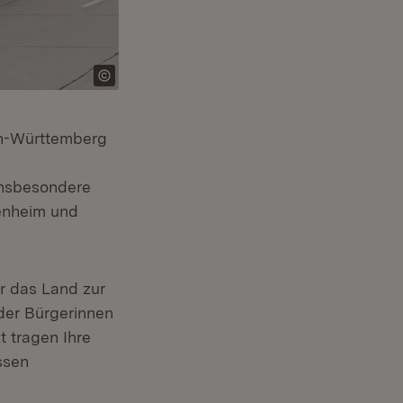
en-Württemberg
insbesondere
enheim und
ür das Land zur
der Bürgerinnen
t tragen Ihre
ssen