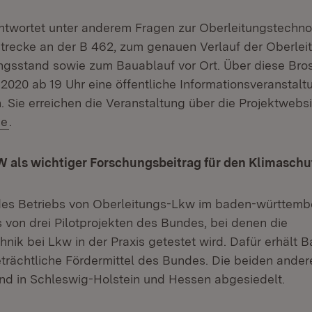
ntwortet unter anderem Fragen zur Oberleitungstechnol
strecke an der B 462, zum genauen Verlauf der Oberle
ngsstand sowie zum Bauablauf vor Ort. Über diese Bro
2020 ab 19 Uhr eine öffentliche Informationsveranstaltu
. Sie erreichen die Veranstaltung über die Projektwebsi
(Öffnet in neuem Fenster)
e
.
 als wichtiger Forschungsbeitrag für den Klimaschu
des Betriebs von Oberleitungs-Lkw im baden-württemb
s von drei Pilotprojekten des Bundes, bei denen die
nik bei Lkw in der Praxis getestet wird. Dafür erhält 
rächtliche Fördermittel des Bundes. Die beiden ander
ind in Schleswig-Holstein und Hessen abgesiedelt.