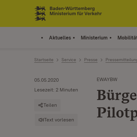
Zum Inhalt springen
Link zur Startseite
Aktuelles
Ministerium
Mobilitä
Startseite
Service
Presse
Pressemitteilu
EWAYBW
05.05.2020
Bürge
Lesezeit: 2 Minuten
Teilen
Pilot
Text vorlesen