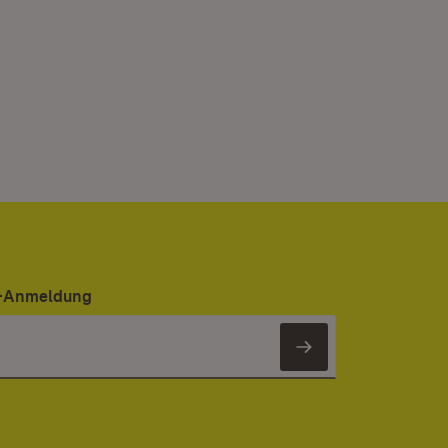
er-Anmeldung
Newsletter 