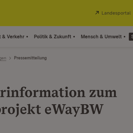
Extern:
Landesportal
t & Verkehr
Politik & Zukunft
Mensch & Umwelt
ngen
Pressemitteilung
rinformation zum
projekt eWayBW