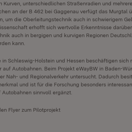
n Kurven, unterschiedlichen Straßenradien und mehrer
chen an der B 462 bei Gaggenau verfügt das Murgtal 
, um die Oberleitungstechnik auch in schwierigem Ge
ssenschaft erhofft sich wertvolle Erkenntnisse darüber
hnik auch in bergigen und kurvigen Regionen Deutsch
rden kann.
te in Schleswig-Holstein und Hessen beschäftigen sich
hr auf Autobahnen. Beim Projekt eWayBW in Baden-Wü
er Nah- und Regionalverkehr untersucht. Dadurch bes
merkmal und ist für die Forschung besonders interessant
f Autobahnen sinnvoll ergänzt.
den Flyer zum Pilotprojekt