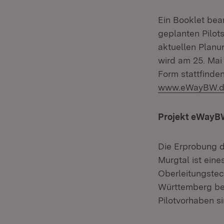
Ein Booklet bea
geplanten Pilot
aktuellen Planu
wird am 25. Mai 
Form stattfinden
www.eWayBW.d
Projekt eWayBW
Die Erprobung 
Murgtal ist eine
Oberleitungstech
Württemberg bet
Pilotvorhaben s