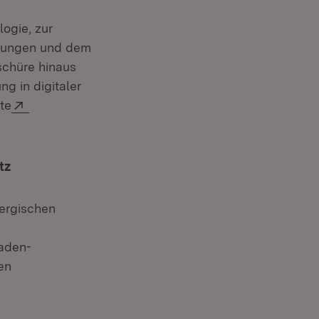
ogie, zur
itungen und dem
schüre hinaus
ng in digitaler
Extern:
te
tz
ergischen
Baden-
en