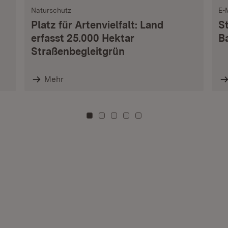
Naturschutz
E-
Platz für Artenvielfalt: Land
S
erfasst 25.000 Hektar
B
Straßenbegleitgrün
Mehr
Zu Kachel: 0
Zu Kachel: 3
Zu Kachel: 6
Zu Kachel: 9
Zu Kachel: 12