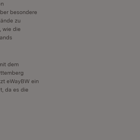
en
über besondere
lände zu
, wie die
lands
 mit dem
rttemberg
itzt eWayBW ein
, da es die