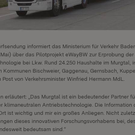
urfsendung informiert das Ministerium für Verkehr Bad
 Mai) über das Pilotprojekt eWayBW zur Erprobung der
hnologie bei Lkw. Rund 24.250 Haushalte im Murgtal, 
en Kommunen Bischweier, Gaggenau, Gernsbach, Kupp
en Post von Verkehrsminister Winfried Hermann MdL.
 erläutert: „Das Murgtal ist ein bedeutender Partner f
r klimaneutralen Antriebstechnologie. Die Information 
rt ist wichtig und mir ein großes Anliegen. Nicht zuletz
ngen dieses innovativen Forschungsvorhabens bei, de
ndesweit bedeutsam sind.“