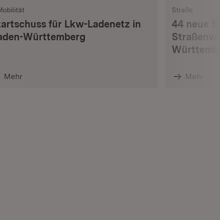
Mobilität
Straße
tartschuss für Lkw-Ladenetz in
44 neue S
aden-Württemberg
Straßenwä
Württemb
Mehr
Mehr