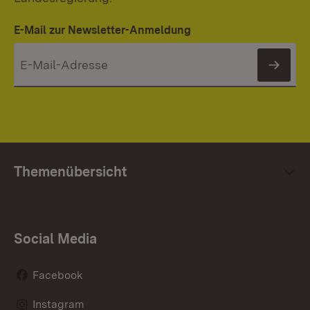
E-Mail zur Newsletter-Anmeldung
News
Themenübersicht
Social Media
Facebook
Instagram