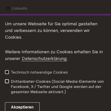
LinkedIn
Mastodon
Um unsere Webseite für Sie optimal gestalten
X / Twitter
und verbessern zu können, verwenden wir
Cookies.
Youtube
Weitere Informationen zu Cookies erhalten Sie in
Zum 
unserer
Datenschutzerklärung
.
Kontakt
Datenschutz
Benutzungshinweise
Erklärung zur
Technisch notwendige Cookies
Barrierefreiheit
Drittanbieter-Cookies (Social-Media-Elemente von
Impressum
Cookies
Facebook, X / Twitter und Google werden auf der
gesamten Webseite aktiviert.)
Akzeptieren
Link zum Landesportal