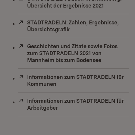
Übersicht der Ergebnisse 2021
(Öffnet in 
Extern:
STADTRADELN: Zahlen, Ergebnisse,
Übersichtsgrafik
(Öffnet in neuem Fenster
Extern:
Geschichten und Zitate sowie Fotos
zum STADTRADELN 2021 von
Mannheim bis zum Bodensee
(Öffnet in n
Extern:
Informationen zum STADTRADELN für
Kommunen
(Öffnet in neuem Fenster)
Extern:
Informationen zum STADTRADELN für
Arbeitgeber
(Öffnet in neuem Fenster)