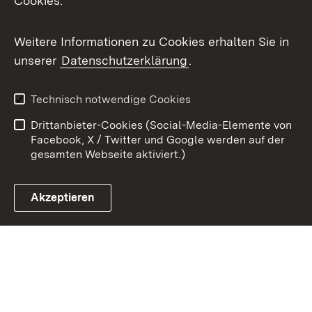
Cookies.
Youtube
Weitere Informationen zu Cookies erhalten Sie in
Zum 
unserer
Datenschutzerklärung
.
Kontakt
Datenschutz
Benutzungshinweise
Erklärung zur
Technisch notwendige Cookies
Barrierefreiheit
Drittanbieter-Cookies (Social-Media-Elemente von
Impressum
Cookies
Facebook, X / Twitter und Google werden auf der
gesamten Webseite aktiviert.)
Akzeptieren
Link zum Landesportal