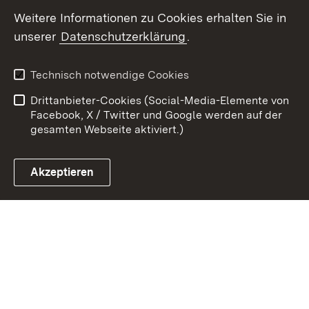
Weitere Informationen zu Cookies erhalten Sie in
Zum 
unserer
Datenschutzerklärung
.
Kontakt
Datenschutz
Benutzungshinweise
Erklärung zur
Technisch notwendige Cookies
Barrierefreiheit
Drittanbieter-Cookies (Social-Media-Elemente von
Impressum
Cookies
Facebook, X / Twitter und Google werden auf der
gesamten Webseite aktiviert.)
Akzeptieren
Link zum Landesportal