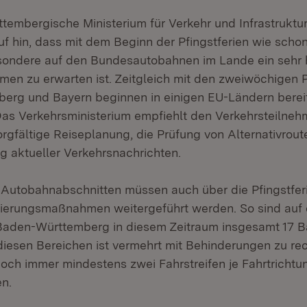
embergische Ministerium für Verkehr und Infrastruktur
uf hin, dass mit dem Beginn der Pfingstferien wie schon
esondere auf den Bundesautobahnen im Lande ein sehr
en zu erwarten ist. Zeitgleich mit den zweiwöchigen Pf
rg und Bayern beginnen in einigen EU-Ländern bereit
as Verkehrsministerium empfiehlt den Verkehrsteilneh
orgfältige Reiseplanung, die Prüfung von Alternativrout
g aktueller Verkehrsnachrichten.
 Autobahnabschnitten müssen auch über die Pfingstfer
ierungsmaßnahmen weitergeführt werden. So sind auf
Baden-Württemberg in diesem Zeitraum insgesamt 17 B
n diesen Bereichen ist vermehrt mit Behinderungen zu r
och immer mindestens zwei Fahrstreifen je Fahrtrichtu
n.