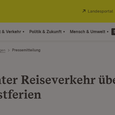
Extern:
Landesportal
t & Verkehr
Politik & Zukunft
Mensch & Umwelt
ngen
Pressemitteilung
ter Reiseverkehr übe
stferien