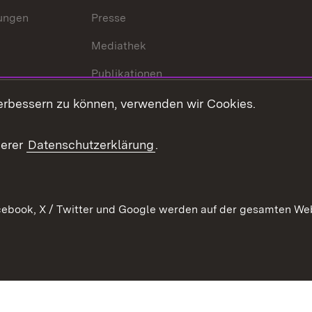
lungen
Presse
Mediathek
Publikationen
Stellen und Ausbildung
erbessern zu können, verwenden wir Cookies.
Kontaktformular
serer
Datenschutzerklärung
.
Verkehrsinformationen
ebook, X / Twitter und Google werden auf der gesamten Webs
Kontakt
Datenschutz
Benutzungshinweise
Erkläru