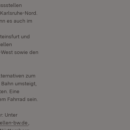
ssstellen
Karlsruhe-Nord.
nn es auch im
einsfurt und
ellen
k-West sowie den
lternativen zum
e Bahn umsteigt,
ten. Eine
dem Fahrrad sein.
r: Unter
ellen-bw.de
,