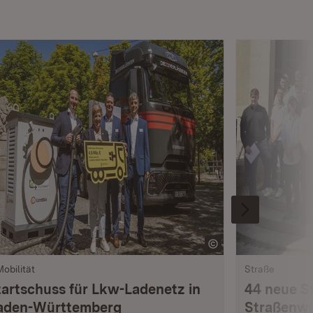
Mobilität
Straße
tartschuss für Lkw-Ladenetz in
44 neue S
aden-Württemberg
Straßenwä