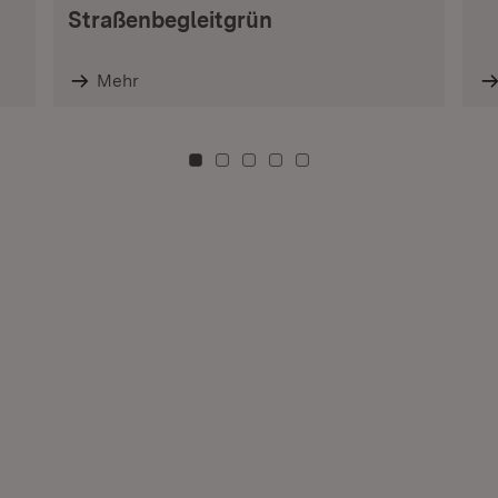
Straßenbegleitgrün
Mehr
Zu Kachel: 0
Zu Kachel: 3
Zu Kachel: 6
Zu Kachel: 9
Zu Kachel: 12