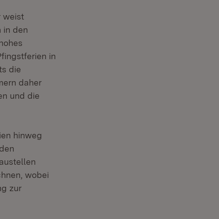
 weist
 in den
 hohes
ingstferien in
s die
mern daher
en und die
ien hinweg
 den
austellen
echnen, wobei
ng zur