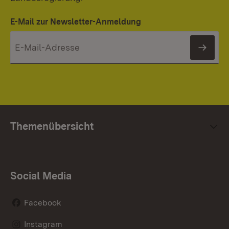
E-Mail zur Newsletter-Anmeldung
News
Themenübersicht
Social Media
Facebook
Instagram