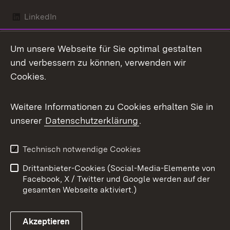
LinkedIn
Mastodon
Um unsere Webseite für Sie optimal gestalten
X / Twitter
und verbessern zu können, verwenden wir
Cookies.
Youtube
Weitere Informationen zu Cookies erhalten Sie in
Zum 
unserer
Datenschutzerklärung
.
Kontakt
Datenschutz
Benutzungshinweise
Erklärung zur
Technisch notwendige Cookies
Barrierefreiheit
Drittanbieter-Cookies (Social-Media-Elemente von
Impressum
Cookies
Facebook, X / Twitter und Google werden auf der
gesamten Webseite aktiviert.)
Akzeptieren
Link zum Landesportal