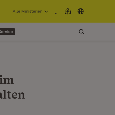
(Öffnet in neuem Fenster)
Alle Ministerien
Service
 im
alten