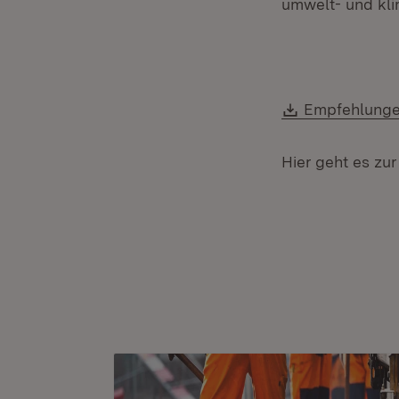
umwelt- und kli
Download:
Empfehlunge
Hier geht es zu