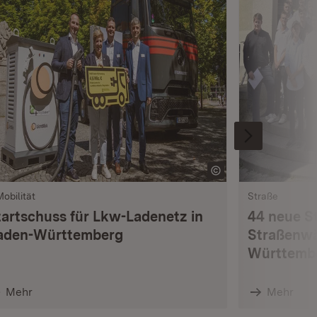
Mobilität
Straße
tartschuss für Lkw-Ladenetz in
44 neue S
aden-Württemberg
Straßenwä
Württemb
Mehr
Mehr