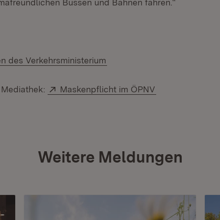
mafreundlichen Bussen und Bahnen fahren.“
(Öffnet in neuem Fenster)
n des Verkehrsministerium
Extern:
(Öffnet in neue
r Mediathek:
Maskenpflicht im ÖPNV
Weitere Meldungen