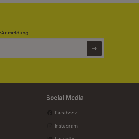
er-Anmeldung
Newsletter 
Social Media
Facebook
Instagram
LinkedIn