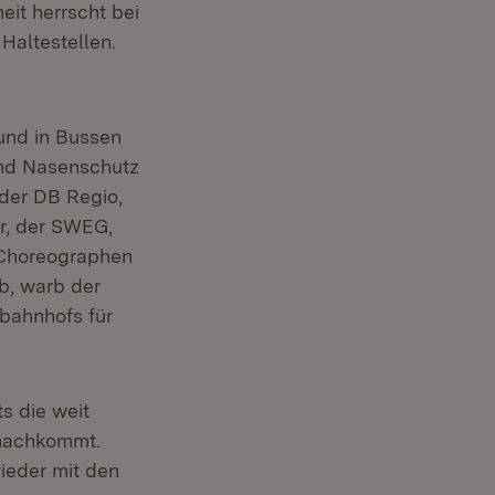
eit herrscht bei
Haltestellen.
und in Bussen
und Nasenschutz
der DB Regio,
er, der SWEG,
 Choreographen
b, warb der
bahnhofs für
s die weit
 nachkommt.
ieder mit den