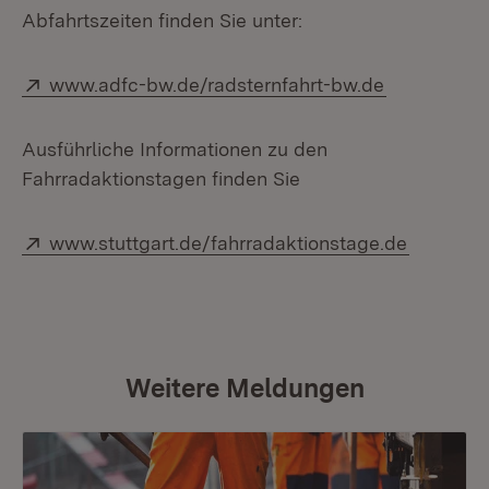
Abfahrtszeiten finden Sie unter:
Extern:
(Öffnet in 
www.adfc-bw.de/radsternfahrt-bw.de
Ausführliche Informationen zu den
Fahrradaktionstagen finden Sie
Extern:
(Öffnet 
www.stuttgart.de/fahrradaktionstage.de
Weitere Meldungen