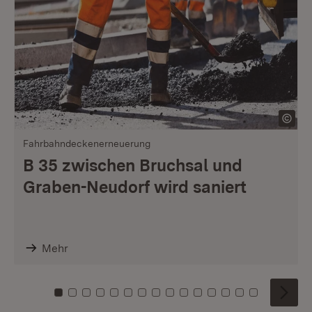
Fahrbahndeckenerneuerung
B 35 zwischen Bruchsal und
Graben-Neudorf wird saniert
Mehr
Zu Kachel: 0
Zu Kachel: 1
Zu Kachel: 2
Zu Kachel: 3
Zu Kachel: 4
Zu Kachel: 5
Zu Kachel: 6
Zu Kachel: 7
Zu Kachel: 8
Zu Kachel: 9
Zu Kachel: 10
Zu Kachel: 11
Zu Kachel: 12
Zu Kachel: 1
Zu Kachel