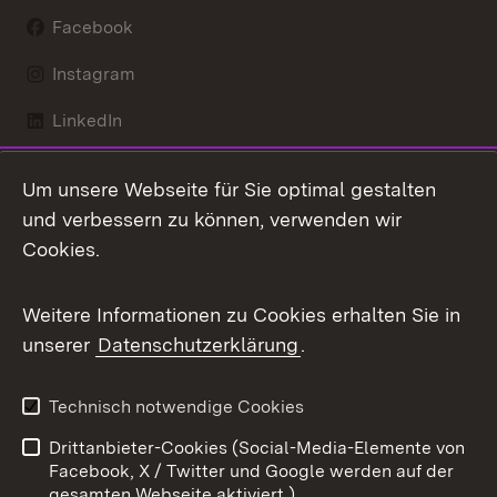
Facebook
Instagram
LinkedIn
Mastodon
Um unsere Webseite für Sie optimal gestalten
X / Twitter
und verbessern zu können, verwenden wir
Cookies.
Youtube
Weitere Informationen zu Cookies erhalten Sie in
Zum 
unserer
Datenschutzerklärung
.
Kontakt
Datenschutz
Benutzungshinweise
Erklärung zur
Technisch notwendige Cookies
Barrierefreiheit
Drittanbieter-Cookies (Social-Media-Elemente von
Impressum
Cookies
Facebook, X / Twitter und Google werden auf der
gesamten Webseite aktiviert.)