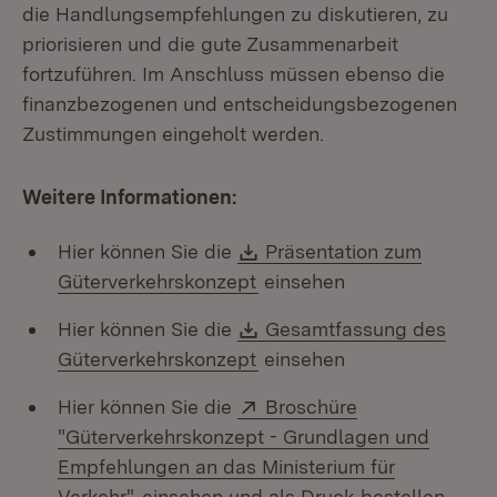
die Handlungsempfehlungen zu diskutieren, zu
priorisieren und die gute Zusammenarbeit
fortzuführen. Im Anschluss müssen ebenso die
finanzbezogenen und entscheidungsbezogenen
Zustimmungen eingeholt werden.
Weitere Informationen:
Download:
Hier können Sie die
Präsentation zum
(Öffnet in neuem Fenster)
Güterverkehrskonzept
einsehen
Download:
Hier können Sie die
Gesamtfassung des
(Öffnet in neuem Fenster)
Güterverkehrskonzept
einsehen
Extern:
Hier können Sie die
Broschüre
"Güterverkehrskonzept - Grundlagen und
Empfehlungen an das Ministerium für
(Öffnet in neuem Fenster)
Verkehr"
einsehen und als Druck bestellen