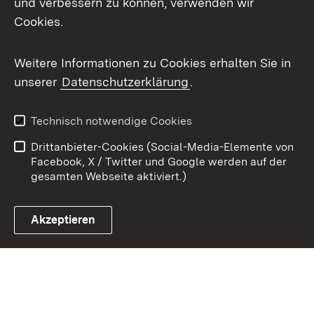
und verbessern zu können, verwenden wir
Cookies.
Youtube
Weitere Informationen zu Cookies erhalten Sie in
Zum 
unserer
Datenschutzerklärung
.
Kontakt
Datenschutz
Benutzungshinweise
Erklärung zur
Technisch notwendige Cookies
Barrierefreiheit
Drittanbieter-Cookies (Social-Media-Elemente von
Impressum
Cookies
Facebook, X / Twitter und Google werden auf der
gesamten Webseite aktiviert.)
Akzeptieren
Link zum Landesportal