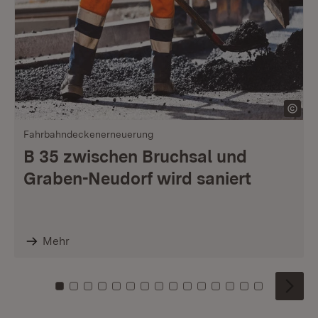
Fahrbahndeckenerneuerung
B 35 zwischen Bruchsal und
Graben-Neudorf wird saniert
Mehr
Zu Kachel: 0
Zu Kachel: 1
Zu Kachel: 2
Zu Kachel: 3
Zu Kachel: 4
Zu Kachel: 5
Zu Kachel: 6
Zu Kachel: 7
Zu Kachel: 8
Zu Kachel: 9
Zu Kachel: 10
Zu Kachel: 11
Zu Kachel: 12
Zu Kachel: 1
Zu Kachel