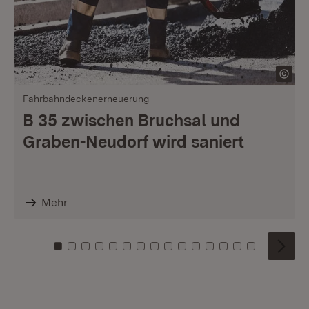
Fahrbahndeckenerneuerung
B 35 zwischen Bruchsal und
Graben-Neudorf wird saniert
Mehr
Zu Kachel: 0
Zu Kachel: 1
Zu Kachel: 2
Zu Kachel: 3
Zu Kachel: 4
Zu Kachel: 5
Zu Kachel: 6
Zu Kachel: 7
Zu Kachel: 8
Zu Kachel: 9
Zu Kachel: 10
Zu Kachel: 11
Zu Kachel: 12
Zu Kachel: 1
Zu Kachel