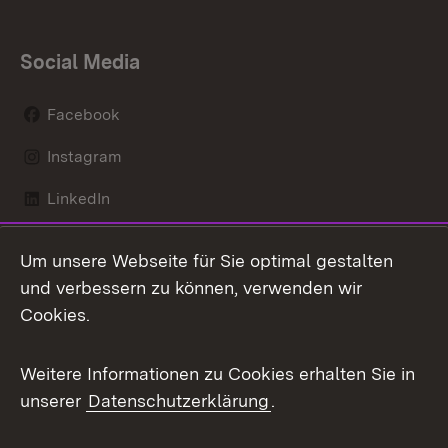
Social Media
Facebook
Instagram
LinkedIn
Mastodon
Um unsere Webseite für Sie optimal gestalten
X / Twitter
und verbessern zu können, verwenden wir
Cookies.
Youtube
Weitere Informationen zu Cookies erhalten Sie in
Zum 
unserer
Datenschutzerklärung
.
Kontakt
Datenschutz
Benutzungshinweise
Erklärung zur