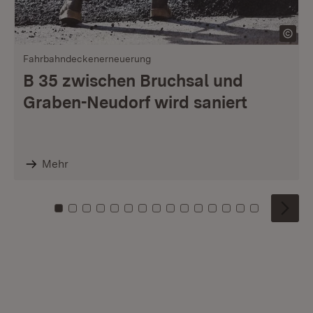
Fahrbahndeckenerneuerung
B 35 zwischen Bruchsal und
Graben-Neudorf wird saniert
Mehr
Zu Kachel: 0
Zu Kachel: 1
Zu Kachel: 2
Zu Kachel: 3
Zu Kachel: 4
Zu Kachel: 5
Zu Kachel: 6
Zu Kachel: 7
Zu Kachel: 8
Zu Kachel: 9
Zu Kachel: 10
Zu Kachel: 11
Zu Kachel: 12
Zu Kachel: 1
Zu Kachel