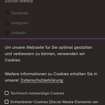
Social Media
Facebook
Instagram
LinkedIn
Mastodon
Um unsere Webseite für Sie optimal gestalten
X / Twitter
und verbessern zu können, verwenden wir
Cookies.
Youtube
Weitere Informationen zu Cookies erhalten Sie in
Zum 
unserer
Datenschutzerklärung
.
Kontakt
Datenschutz
Benutzungshinweise
Erklärung zur
Technisch notwendige Cookies
Barrierefreiheit
Drittanbieter-Cookies (Social-Media-Elemente von
Impressum
Cookies