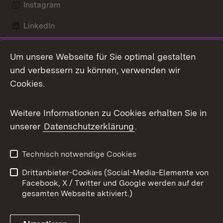
Instagram
LinkedIn
Mastodon
Um unsere Webseite für Sie optimal gestalten
X / Twitter
und verbessern zu können, verwenden wir
Cookies.
Youtube
Weitere Informationen zu Cookies erhalten Sie in
Zum 
unserer
Datenschutzerklärung
.
Kontakt
Datenschutz
Benutzungshinweise
Erklärung zur
Technisch notwendige Cookies
Barrierefreiheit
Drittanbieter-Cookies (Social-Media-Elemente von
Impressum
Cookies
Facebook, X / Twitter und Google werden auf der
gesamten Webseite aktiviert.)