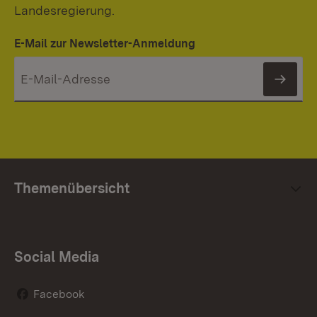
Landesregierung.
E-Mail zur Newsletter-Anmeldung
News
Themenübersicht
Social Media
Facebook