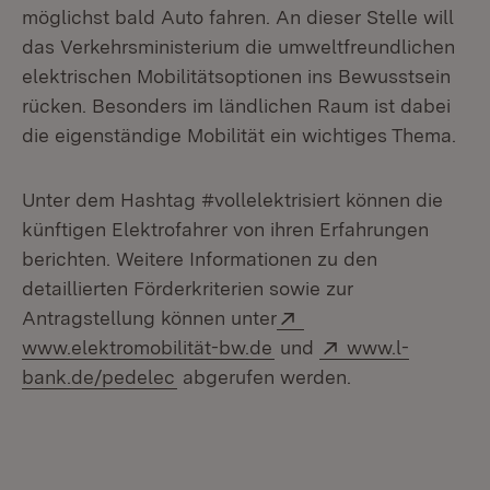
möglichst bald Auto fahren. An dieser Stelle will
das Verkehrsministerium die umweltfreundlichen
elektrischen Mobilitätsoptionen ins Bewusstsein
rücken. Besonders im ländlichen Raum ist dabei
die eigenständige Mobilität ein wichtiges Thema.
Unter dem Hashtag #vollelektrisiert können die
künftigen Elektrofahrer von ihren Erfahrungen
berichten. Weitere Informationen zu den
detaillierten Förderkriterien sowie zur
Extern:
Antragstellung können unter
(Öffnet in neuem Fenste
Extern:
www.elektromobilität-bw.de
und
www.l-
(Öffnet in neuem Fenster)
bank.de/pedelec
abgerufen werden.