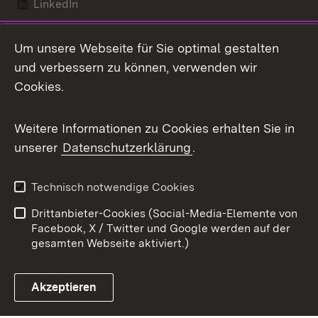
LinkedIn
Mastodon
Um unsere Webseite für Sie optimal gestalten
X / Twitter
und verbessern zu können, verwenden wir
Cookies.
Youtube
Weitere Informationen zu Cookies erhalten Sie in
Zum 
unserer
Datenschutzerklärung
.
Kontakt
Datenschutz
Benutzungshinweise
Erklärung zur
Technisch notwendige Cookies
Barrierefreiheit
Drittanbieter-Cookies (Social-Media-Elemente von
Impressum
Cookies
Facebook, X / Twitter und Google werden auf der
gesamten Webseite aktiviert.)
Akzeptieren
Link zum Landesportal