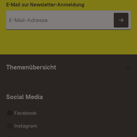
E-Mail zur Newsletter-Anmeldung
News
Themenübersicht
Social Media
Facebook
Instagram