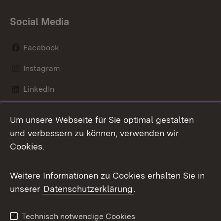
Social Media
Facebook
Instagram
LinkedIn
Mastodon
Um unsere Webseite für Sie optimal gestalten
X / Twitter
und verbessern zu können, verwenden wir
Cookies.
Youtube
Weitere Informationen zu Cookies erhalten Sie in
Zum 
unserer
Datenschutzerklärung
.
Kontakt
Datenschutz
Benutzungshinweise
Erklärung zur
Technisch notwendige Cookies
Barrierefreiheit