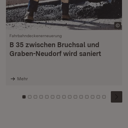
Fahrbahndeckenerneuerung
B 35 zwischen Bruchsal und
Graben-Neudorf wird saniert
Mehr
Zu Kachel: 0
Zu Kachel: 1
Zu Kachel: 2
Zu Kachel: 3
Zu Kachel: 4
Zu Kachel: 5
Zu Kachel: 6
Zu Kachel: 7
Zu Kachel: 8
Zu Kachel: 9
Zu Kachel: 10
Zu Kachel: 11
Zu Kachel: 12
Zu Kachel: 1
Zu Kachel