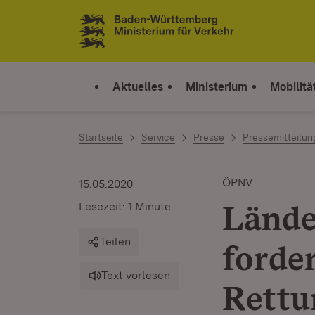
Zum Inhalt springen
Link zur Startseite
Aktuelles
Ministerium
Mobilitä
Startseite
Service
Presse
Pressemitteilu
ÖPNV
15.05.2020
Lände
Lesezeit: 1 Minute
Teilen
forde
Text vorlesen
Rettu