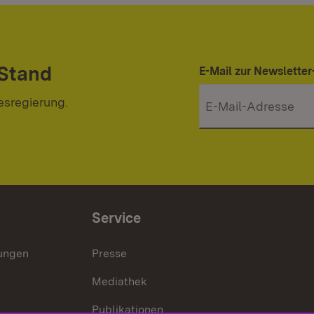
 Stand
E-Mail zur Newslett
esregierung.
Service
lungen
Presse
Mediathek
Publikationen