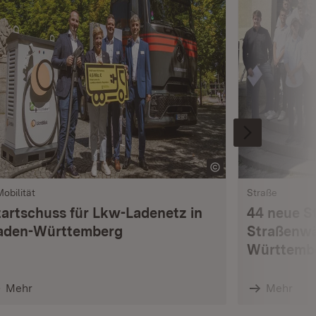
Mobilität
Straße
tartschuss für Lkw-Ladenetz in
44 neue S
aden-Württemberg
Straßenwä
Württemb
Mehr
Mehr