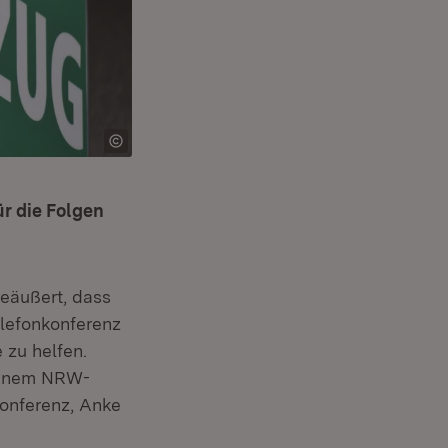
ür die Folgen
geäußert, dass
elefonkonferenz
 zu helfen.
seinem NRW-
konferenz, Anke