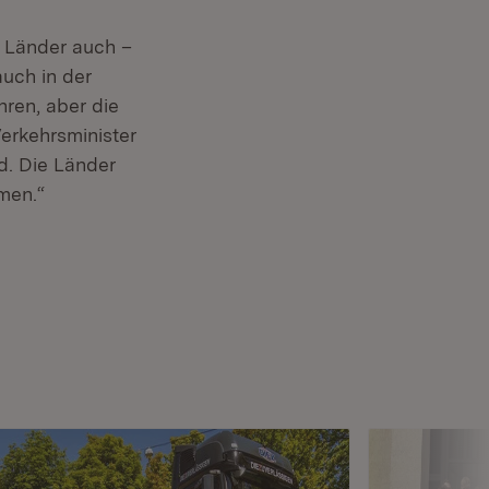
 Länder auch –
auch in der
hren, aber die
erkehrsminister
d. Die Länder
men.“