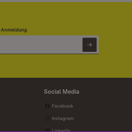
er-Anmeldung
Newsletter 
Social Media
Facebook
Instagram
LinkedIn