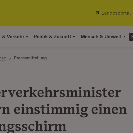
Extern:
Landesportal
t & Verkehr
Politik & Zukunft
Mensch & Umwelt
ngen
Pressemitteilung
rverkehrsminister
rn einstimmig einen
ngsschirm