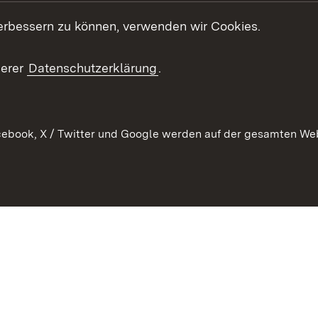
Stellen und Ausbildung
erbessern zu können, verwenden wir Cookies.
Kontaktformular
serer
Datenschutzerklärung
.
Verkehrsinformationen
ebook, X / Twitter und Google werden auf der gesamten Webs
Kontakt
Datenschutz
Benutzungshinweise
Erkläru