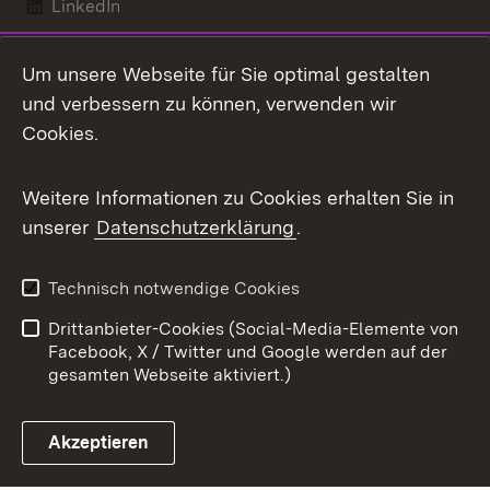
LinkedIn
Mastodon
Um unsere Webseite für Sie optimal gestalten
X / Twitter
und verbessern zu können, verwenden wir
Cookies.
Youtube
Weitere Informationen zu Cookies erhalten Sie in
Zum 
unserer
Datenschutzerklärung
.
Kontakt
Datenschutz
Benutzungshinweise
Erklärung zur
Technisch notwendige Cookies
Barrierefreiheit
Drittanbieter-Cookies (Social-Media-Elemente von
Impressum
Cookies
Facebook, X / Twitter und Google werden auf der
gesamten Webseite aktiviert.)
Akzeptieren
Link zum Landesportal