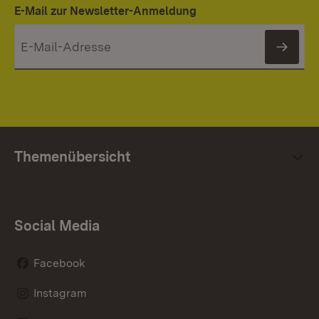
E-Mail zur Newsletter-Anmeldung
News
Themenübersicht
Social Media
Facebook
Instagram