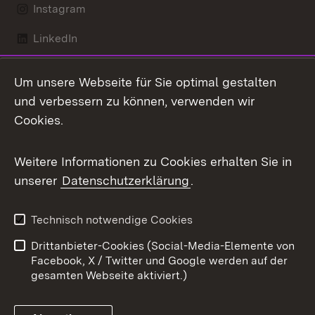
Instagram
LinkedIn
Mastodon
Um unsere Webseite für Sie optimal gestalten
X / Twitter
und verbessern zu können, verwenden wir
Cookies.
Youtube
Weitere Informationen zu Cookies erhalten Sie in
Zum 
unserer
Datenschutzerklärung
.
Kontakt
Datenschutz
Benutzungshinweise
Erklärung zur
Technisch notwendige Cookies
Barrierefreiheit
Drittanbieter-Cookies (Social-Media-Elemente von
Impressum
Cookies
Facebook, X / Twitter und Google werden auf der
gesamten Webseite aktiviert.)