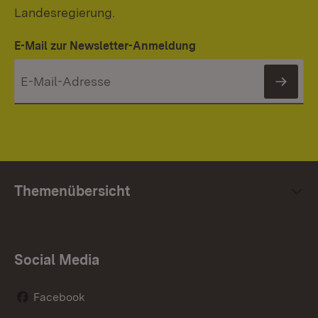
Landesregierung.
E-Mail zur Newsletter-Anmeldung
News
Themenübersicht
Social Media
Facebook