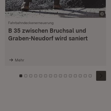
Fahrbahndeckenerneuerung
B 35 zwischen Bruchsal und
Graben-Neudorf wird saniert
Mehr
Zu Kachel: 0
Zu Kachel: 1
Zu Kachel: 2
Zu Kachel: 3
Zu Kachel: 4
Zu Kachel: 5
Zu Kachel: 6
Zu Kachel: 7
Zu Kachel: 8
Zu Kachel: 9
Zu Kachel: 10
Zu Kachel: 11
Zu Kachel: 12
Zu Kachel: 1
Zu Kachel