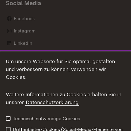
Social Media
Facebook
Instagram
LinkedIn
Mastodon
Um unsere Webseite für Sie optimal gestalten
X / Twitter
und verbessern zu können, verwenden wir
Cookies.
Youtube
Weitere Informationen zu Cookies erhalten Sie in
Zum 
unserer
Datenschutzerklärung
.
Kontakt
Datenschutz
Benutzungshinweise
Erklärung zur
Technisch notwendige Cookies
Barrierefreiheit
Drittanbieter-Cookies (Social-Media-Elemente von
Impressum
Cookies