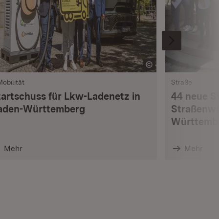
Mobilität
Straße
tartschuss für Lkw-Ladenetz in
44 neue S
aden-Württemberg
Straßenwä
Württemb
Mehr
Mehr