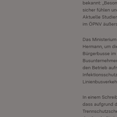
bekannt: „Beson
sicher fühlen u
Aktuelle Studien
im ÖPNV äußerst
Das Ministerium 
Hermann, um die
Bürgerbusse im 
Busunternehmen 
den Betrieb aufr
Infektionsschut
Linienbusverkeh
In einem Schreib
dass aufgrund d
Trennschutzsche