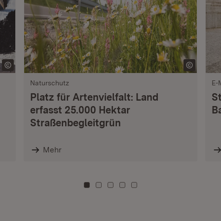
Naturschutz
E-
Platz für Artenvielfalt: Land
S
erfasst 25.000 Hektar
B
Straßenbegleitgrün
Mehr
Zu Kachel: 0
Zu Kachel: 3
Zu Kachel: 6
Zu Kachel: 9
Zu Kachel: 12