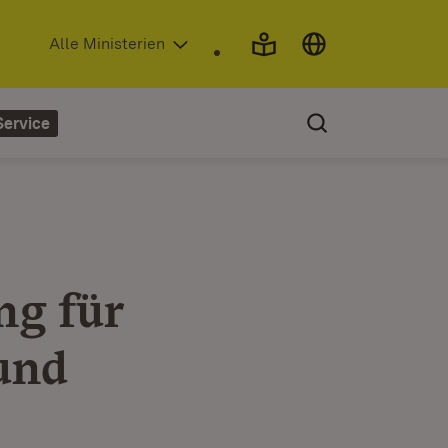
(Öffnet in neuem Fenster)
Alle Ministerien
Service
ng für
und