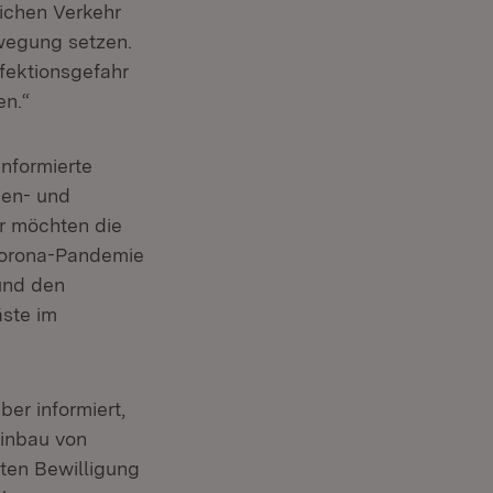
lichen Verkehr
ewegung setzen.
nfektionsgefahr
en.“
informierte
ien- und
ir möchten die
Corona-Pandemie
 und den
äste im
er informiert,
Einbau von
ten Bewilligung