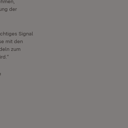
nehmen,
ung der
chtiges Signal
se mit den
ndeln zum
rd.“
e