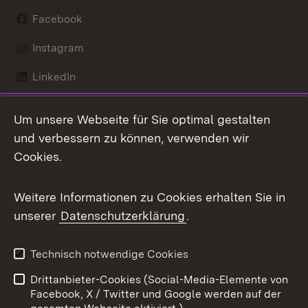
Facebook
Instagram
LinkedIn
Mastodon
Um unsere Webseite für Sie optimal gestalten
X / Twitter
und verbessern zu können, verwenden wir
Cookies.
Youtube
Weitere Informationen zu Cookies erhalten Sie in
Zum 
unserer
Datenschutzerklärung
.
Kontakt
Datenschutz
Benutzungshinweise
Erklärung zur
Technisch notwendige Cookies
Barrierefreiheit
Drittanbieter-Cookies (Social-Media-Elemente von
Impressum
Cookies
Facebook, X / Twitter und Google werden auf der