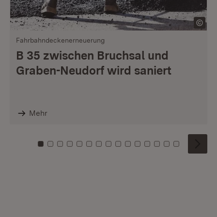
Fahrbahndeckenerneuerung
B 35 zwischen Bruchsal und
Graben-Neudorf wird saniert
Mehr
Zu Kachel: 0
Zu Kachel: 1
Zu Kachel: 2
Zu Kachel: 3
Zu Kachel: 4
Zu Kachel: 5
Zu Kachel: 6
Zu Kachel: 7
Zu Kachel: 8
Zu Kachel: 9
Zu Kachel: 10
Zu Kachel: 11
Zu Kachel: 12
Zu Kachel: 1
Zu Kachel