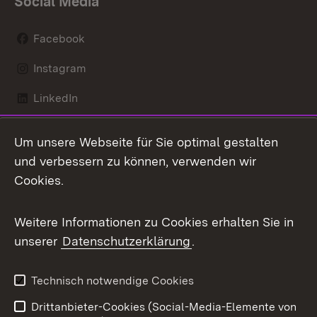
Social Media
Facebook
Instagram
LinkedIn
Mastodon
Um unsere Webseite für Sie optimal gestalten
X / Twitter
und verbessern zu können, verwenden wir
Cookies.
Youtube
Weitere Informationen zu Cookies erhalten Sie in
Zum 
unserer
Datenschutzerklärung
.
Kontakt
Datenschutz
Benutzungshinweise
Erklärung zur
Technisch notwendige Cookies
Barrierefreiheit
Drittanbieter-Cookies (Social-Media-Elemente von
Impressum
Cookies