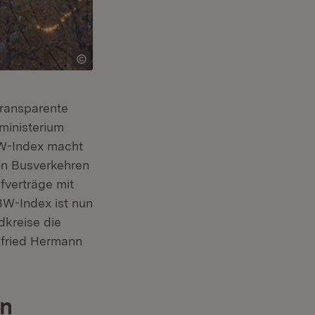
transparente
ministerium
BW-Index macht
on Busverkehren
fverträge mit
BW-Index ist nun
kreise die
nfried Hermann
en