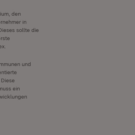
ium, den
rnehmer in
eses sollte die
rste
ex.
Kommunen und
ntierte
 Diese
muss ein
twicklungen