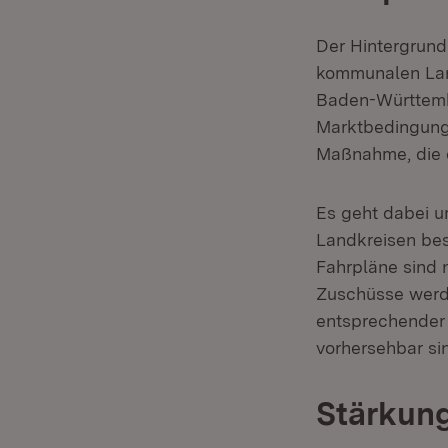
Der Hintergrund
kommunalen Lan
Baden-Württembe
Marktbedingunge
Maßnahme, die d
Es geht dabei u
Landkreisen best
Fahrpläne sind
Zuschüsse werde
entsprechender 
vorhersehbar sin
Stärkun