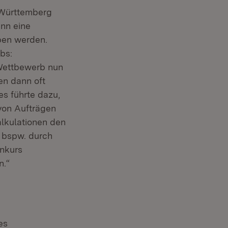
-Württemberg
ann eine
ben werden.
bs:
Wettbewerb nun
en dann oft
es führte dazu,
von Aufträgen
alkulationen den
 bspw. durch
onkurs
n.“
es