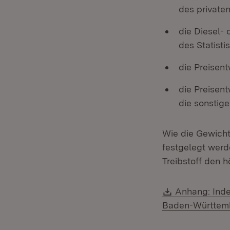
des privat
die Diesel-
des Statist
die Preisen
die Preisen
die sonstig
Wie die Gewicht
festgelegt werde
Treibstoff den 
Download:
Anhang: Inde
Baden-Württemb