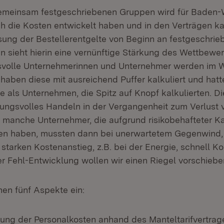
gemeinsam festgeschriebenen Gruppen wird für Baden
ich die Kosten entwickelt haben und in den Verträgen k
sung der Bestellerentgelte von Beginn an festgeschrie
n sieht hierin eine vernünftige Stärkung des Wettbewer
svolle Unternehmerinnen und Unternehmer werden im 
 haben diese mit ausreichend Puffer kalkuliert und hatt
 als Unternehmen, die Spitz auf Knopf kalkulierten. Di
ungsvolles Handeln in der Vergangenheit zum Verlust 
d manche Unternehmer, die aufgrund risikobehafteter K
ten haben, mussten dann bei unerwartetem Gegenwind,
g starken Kostenanstieg, z.B. bei der Energie, schnell K
r Fehl-Entwicklung wollen wir einen Riegel vorschiebe
hen fünf Aspekte ein:
lung der Personalkosten anhand des Manteltarifvertrag