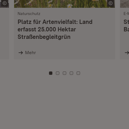
Naturschutz
E-
Platz für Artenvielfalt: Land
S
erfasst 25.000 Hektar
B
Straßenbegleitgrün
Mehr
Zu Kachel: 0
Zu Kachel: 3
Zu Kachel: 6
Zu Kachel: 9
Zu Kachel: 12