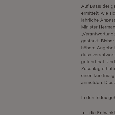
Auf Basis der 
ermittelt, wie s
jährliche Anpas
Minister Herman
„Verantwortung
gestärkt. Bisher
höhere Angebote
dass verantwort
geführt hat. Un
Zuschlag erhal
einen kurzfristi
anmelden. Diese
In den Index ge
die Entwick