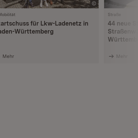
Mobilität
Straße
tartschuss für Lkw-Ladenetz in
44 neue S
aden-Württemberg
Straßenwä
Württemb
Mehr
Mehr