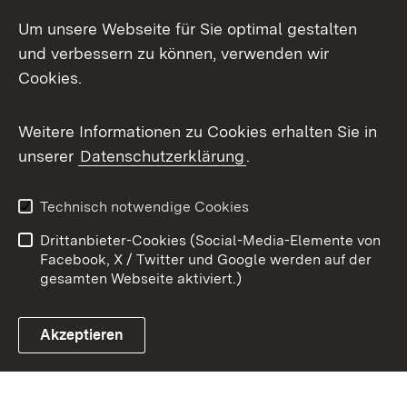
Mastodon
Um unsere Webseite für Sie optimal gestalten
X / Twitter
und verbessern zu können, verwenden wir
Cookies.
Youtube
Weitere Informationen zu Cookies erhalten Sie in
Zum 
unserer
Datenschutzerklärung
.
Kontakt
Datenschutz
Benutzungshinweise
Erklärung zur
Technisch notwendige Cookies
Barrierefreiheit
Drittanbieter-Cookies (Social-Media-Elemente von
Impressum
Cookies
Facebook, X / Twitter und Google werden auf der
gesamten Webseite aktiviert.)
Akzeptieren
Link zum Landesportal