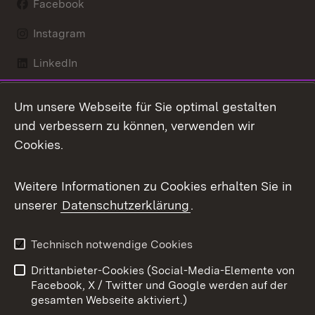
Facebook
Instagram
LinkedIn
Mastodon
Um unsere Webseite für Sie optimal gestalten
X / Twitter
und verbessern zu können, verwenden wir
Cookies.
Youtube
Weitere Informationen zu Cookies erhalten Sie in
Zum 
unserer
Datenschutzerklärung
.
Kontakt
Datenschutz
Benutzungshinweise
Erklärung zur
Technisch notwendige Cookies
Barrierefreiheit
Drittanbieter-Cookies (Social-Media-Elemente von
Impressum
Cookies
Facebook, X / Twitter und Google werden auf der
gesamten Webseite aktiviert.)