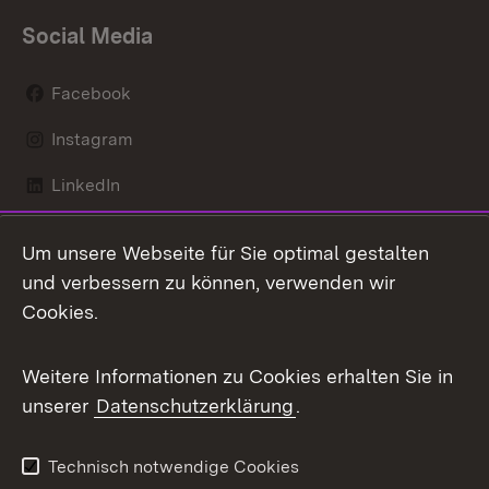
Social Media
Facebook
Instagram
LinkedIn
Mastodon
Um unsere Webseite für Sie optimal gestalten
X / Twitter
und verbessern zu können, verwenden wir
Cookies.
Youtube
Weitere Informationen zu Cookies erhalten Sie in
Zum 
unserer
Datenschutzerklärung
.
Kontakt
Datenschutz
Benutzungshinweise
Erklärung zur
Technisch notwendige Cookies
Barrierefreiheit