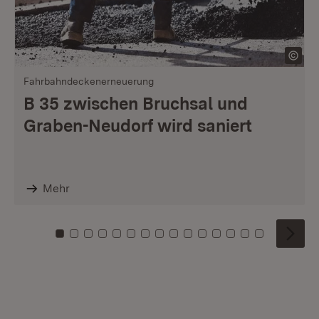
Fahrbahndeckenerneuerung
B 35 zwischen Bruchsal und
Graben-Neudorf wird saniert
Mehr
Zu Kachel: 0
Zu Kachel: 1
Zu Kachel: 2
Zu Kachel: 3
Zu Kachel: 4
Zu Kachel: 5
Zu Kachel: 6
Zu Kachel: 7
Zu Kachel: 8
Zu Kachel: 9
Zu Kachel: 10
Zu Kachel: 11
Zu Kachel: 12
Zu Kachel: 1
Zu Kachel