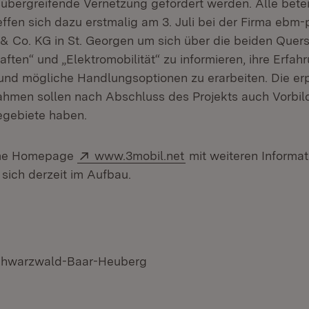
bergreifende Vernetzung gefördert werden. Alle betei
ffen sich dazu erstmalig am 3. Juli bei der Firma ebm-
 Co. KG in St. Georgen um sich über die beiden Quer
ften“ und „Elektromobilität“ zu informieren, ihre Erfah
nd mögliche Handlungsoptionen zu erarbeiten. Die er
hmen sollen nach Abschluss des Projekts auch Vorbild
gebiete haben.
Extern:
(Öffnet in neuem Fens
ame Homepage
www.3mobil.net
mit weiteren Informa
 sich derzeit im Aufbau.
chwarzwald-Baar-Heuberg