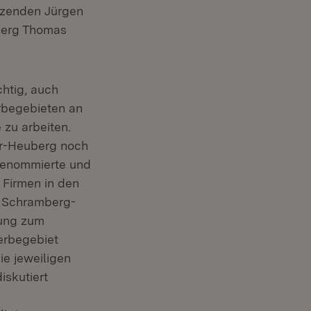
tzenden Jürgen
berg Thomas
chtig, auch
rbegebieten an
zu arbeiten.
ar-Heuberg noch
 renommierte und
 Firmen in den
d Schramberg-
gung zum
werbegebiet
ie jeweiligen
skutiert