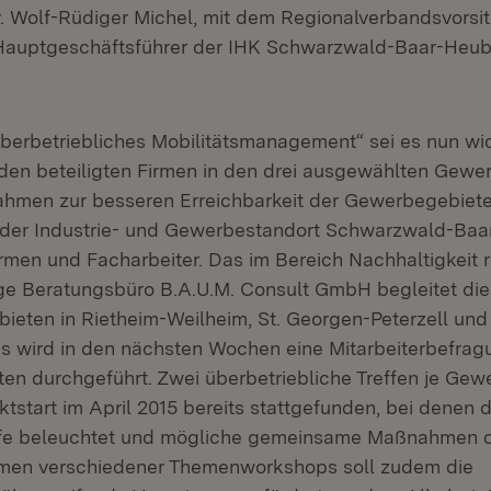
. Wolf-Rüdiger Michel, mit dem Regionalverbandsvorsi
auptgeschäftsführer der IHK Schwarzwald-Baar-Heu
„Überbetriebliches Mobilitätsmanagement“ sei es nun wi
en beteiligten Firmen in den drei ausgewählten Gewe
hmen zur besseren Erreichbarkeit der Gewerbegebiete 
der Industrie- und Gewerbestandort Schwarzwald-Ba
 Firmen und Facharbeiter. Das im Bereich Nachhaltigkeit
ge Beratungsbüro B.A.U.M. Consult GmbH begleitet die
ieten in Rietheim-Weilheim, St. Georgen-Peterzell un
is wird in den nächsten Wochen eine Mitarbeiterbefra
lten durchgeführt. Zwei überbetriebliche Treffen je Ge
ktstart im April 2015 bereits stattgefunden, bei denen d
rfe beleuchtet und mögliche gemeinsame Maßnahmen di
men verschiedener Themenworkshops soll zudem die