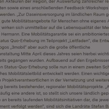
en Akteuren der Region, der Auswertung zahlreicher re
kten sowie eines anschließenden Feedback-Workshops 
 werden. „Zur Daseinsversorgung im ländlichen Raum 
d gute Mobilitätsangebote für Menschen ohne eigenes 
wirken sich unmittelbar auf die Lebensqualität der Me
r Hermann. Eine Mobilitätsgarantie sei ein ambitioniertes
atus Quo-Erhebung im Teilprojekt „Leitfaden“, die Ent
os „3mobil“ aber auch die große öffentliche
nstaltung Mitte April dieses Jahres seien hierbei wicht
ereits gegangen wurden. Aufbauend auf den Ergebnissen
 Status-Quo-Erhebung solle nun in einem zweiten Schr
hes Mobilitätsleitbild entwickelt werden. Einen wichti
e Projektverantwortlichen in der Vernetzung und weiter
bereits bestehender, regionaler Mobilitätsprojekte. 
fig eine andere ist, so stellt sich unsere ländlich gep
an bereits laufenden Mobilitätsinitiativen dar, die jewei
nt verfolgt werden“, sind sich die Landräte Stefan B