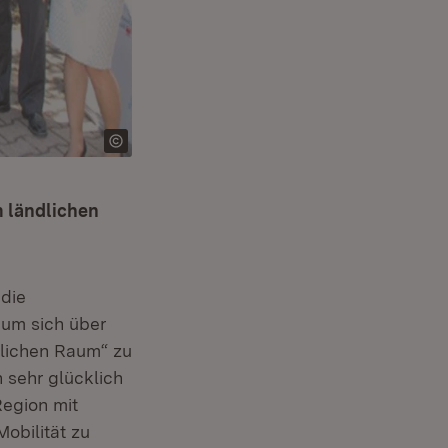
m ländlichen
 die
 um sich über
dlichen Raum“ zu
 sehr glücklich
Region mit
obilität zu