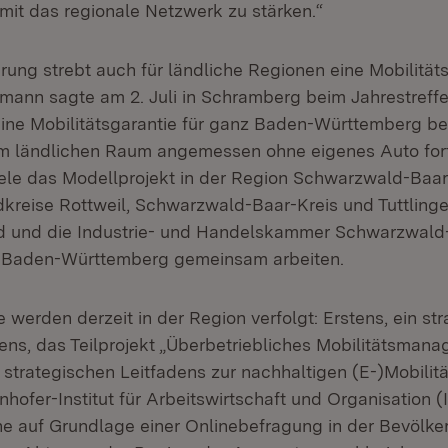
mit das regionale Netzwerk zu stärken.“
rung strebt auch für ländliche Regionen eine Mobilität
rmann sagte am 2. Juli in Schramberg beim Jahrestreff
Eine Mobilitätsgarantie für ganz Baden-Württemberg b
im ländlichen Raum angemessen ohne eigenes Auto fo
iele das Modellprojekt in der Region Schwarzwald-Baa
kreise Rottweil, Schwarzwald-Baar-Kreis und Tuttlinge
d und die Industrie- und Handelskammer Schwarzwal
 Baden-Württemberg gemeinsam arbeiten.
e werden derzeit in der Region verfolgt: Erstens, ein st
ens, das Teilprojekt „Überbetriebliches Mobilitätsmana
 strategischen Leitfadens zur nachhaltigen (E-)Mobilitä
nhofer-Institut für Arbeitswirtschaft und Organisation
e auf Grundlage einer Onlinebefragung in der Bevölker