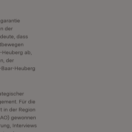
sgarantie
en der
edeute, dass
rtbewegen
r-Heuberg ab,
n, der
d-Baar-Heuberg
rategischer
gement. Für die
t in der Region
 (IAO) gewonnen
ung, Interviews