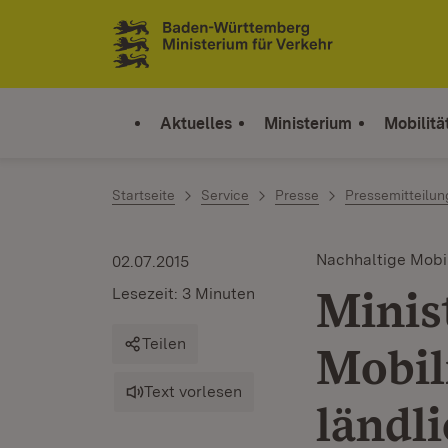
Zum Inhalt springen
Link zur Startseite
Aktuelles
Ministerium
Mobilitä
Startseite
Service
Presse
Pressemitteilu
Nachhaltige Mobil
02.07.2015
Minis
Lesezeit: 3 Minuten
Teilen
Mobil
Text vorlesen
ländl