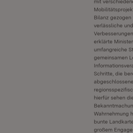
mit verschieden
Mobilitätsproje
Bilanz gezogen
verlässliche un
Verbesserungen 
erklärte Ministe
umfangreiche St
gemeinsamen Log
Informationsvera
Schritte, die b
abgeschlossenen
regionsspezifisc
hierfür sehen di
Bekanntmachung 
Wahrnehmung häu
bunte Landkarte 
großem Engageme