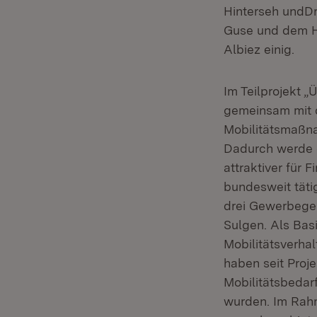
Hinterseh undDr
Guse und dem H
Albiez einig.
Im Teilprojekt 
gemeinsam mit d
Mobilitätsmaßna
Dadurch werde 
attraktiver für
bundesweit täti
drei Gewerbegeb
Sulgen. Als Bas
Mobilitätsverha
haben seit Proje
Mobilitätsbeda
wurden. Im Rah