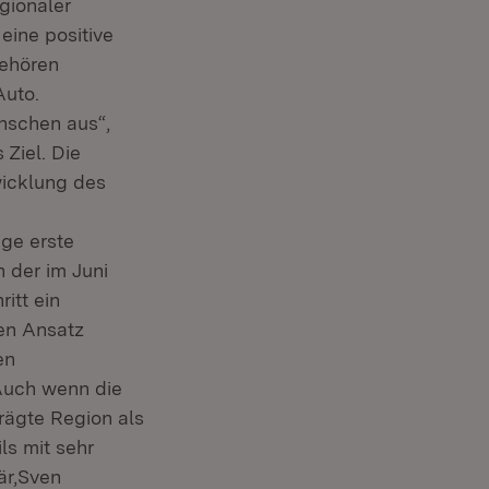
gionaler
eine positive
gehören
Auto.
nschen aus“,
 Ziel. Die
wicklung des
ige erste
 der im Juni
itt ein
gen Ansatz
en
„Auch wenn die
rägte Region als
ls mit sehr
är,Sven