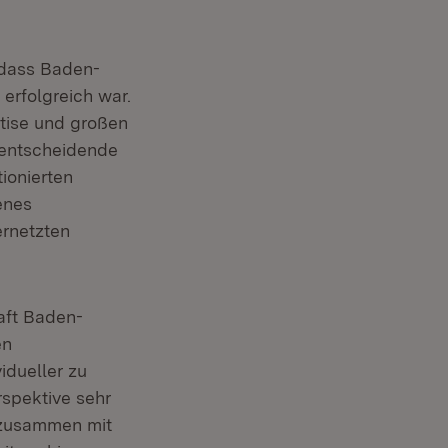
 dass Baden-
erfolgreich war.
rtise und großen
 entscheidende
ionierten
enes
ernetzten
aft Baden-
en
idueller zu
spektive sehr
s zusammen mit