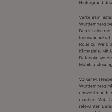
Hintergrund de
Verkehrsministe
Württemberg bei
Das ist eine mo
Innovationskraf
Rolle zu. Wir b
Klimaziele. Mit
Datenökosystem 
Mobilitätslösun
Volker M. Heep
Württemberg mbh:
umweltfreundlich
machen. MobiDat
relevanten Bere