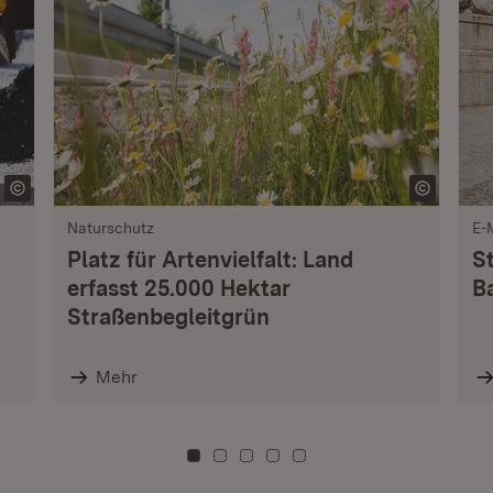
Naturschutz
E-
Platz für Artenvielfalt: Land
S
erfasst 25.000 Hektar
B
Straßenbegleitgrün
Mehr
Zu Kachel: 0
Zu Kachel: 3
Zu Kachel: 6
Zu Kachel: 9
Zu Kachel: 12