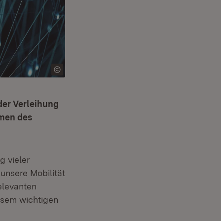
der Verleihung
hmen des
g vieler
unsere Mobilität
elevanten
iesem wichtigen