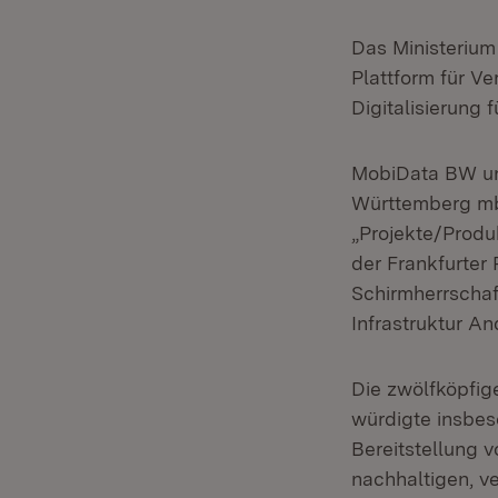
Das Ministerium
Plattform für V
Digitalisierung 
MobiData BW un
Württemberg mb
„Projekte/Produ
der Frankfurter
Schirmherrschaf
Infrastruktur A
Die zwölfköpfig
würdigte insbe
Bereitstellung v
nachhaltigen, v