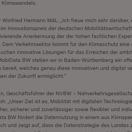
s Klimawandels.
r Winfried Hermann MdL: „Ich freue mich sehr darüber,
m Innovationspreis der deutschen Mobilitätswirtschaft 
tivierende Anerkennung der der hohen fachlichen Expe
t. Dem Verkehrssektor kommt für den Klimaschutz eine
rauchen innovative Lösungen für das Erreichen der ambit
 MobiData BW stellen wir in Baden-Württemberg ein off
bereit, welches genau diese innovativen und digital v
gen der Zukunft ermöglicht.“
en, Geschäftsführer der NVBW – Nahverkehrsgesellsch
 „Unser Ziel ist es, Mobilität mit digitalen Technologi
er, sicherer und zuverlässiger sowie flexibler und indiv
a BW fördert die Datennutzung in einem aus Klimaper
ich und zeigt auf, dass die Datenstrategie des Lande