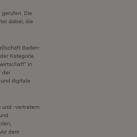
 gerufen. Die
ter dabei, die
llschaft Baden-
 der Kategorie
irtschaft“ in
r der
und digitale
 und -vertretern
 und
blen,
 vor dem