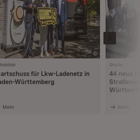
Mobilität
Straße
tartschuss für Lkw-Ladenetz in
44 neue S
aden-Württemberg
Straßenwä
Württemb
Mehr
Mehr