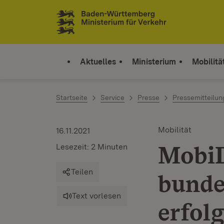
Zum Inhalt springen
Link zur Startseite
Aktuelles
Ministerium
Mobilitä
Startseite
Service
Presse
Pressemitteilu
Mobilität
16.11.2021
MobiD
Lesezeit: 2 Minuten
Teilen
bunde
Text vorlesen
erfol