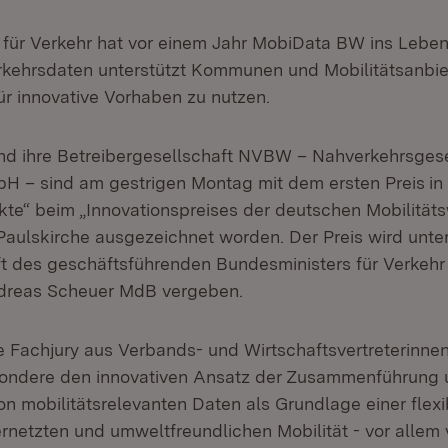
 für Verkehr hat vor einem Jahr MobiData BW ins Leben
erkehrsdaten unterstützt Kommunen und Mobilitäts­anbie
für innovative Vorhaben zu nutzen.
d ihre Betreibergesellschaft NVBW – Nahverkehrsgese
H – sind am gestrigen Montag mit dem ersten Preis
in
kte“ beim „Innovationspreises der deutschen Mobilitätsw
 Paulskirche ausgezeichnet worden. Der Preis wird unte
t des geschäftsführenden Bundes­ministers für Verkehr 
ndreas Scheuer MdB vergeben.
e Fachjury aus Verbands- und Wirtschaftsvertreterinnen
sondere den innovativen Ansatz der Zusammenführung
on mobilitätsrelevanten Daten als Grundlage einer flexi
ernetzten und umweltfreundlichen Mobilität - vor allem