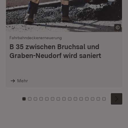
Fahrbahndeckenerneuerung
B 35 zwischen Bruchsal und
Graben-Neudorf wird saniert
Mehr
Zu Kachel: 0
Zu Kachel: 1
Zu Kachel: 2
Zu Kachel: 3
Zu Kachel: 4
Zu Kachel: 5
Zu Kachel: 6
Zu Kachel: 7
Zu Kachel: 8
Zu Kachel: 9
Zu Kachel: 10
Zu Kachel: 11
Zu Kachel: 12
Zu Kachel: 1
Zu Kachel