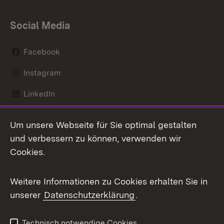
Social Media
Facebook
Instagram
LinkedIn
Mastodon
Um unsere Webseite für Sie optimal gestalten
X / Twitter
und verbessern zu können, verwenden wir
Cookies.
Youtube
Weitere Informationen zu Cookies erhalten Sie in
Zum 
unserer
Datenschutzerklärung
.
Kontakt
Datenschutz
Benutzungshinweise
Erklärung zur
Technisch notwendige Cookies