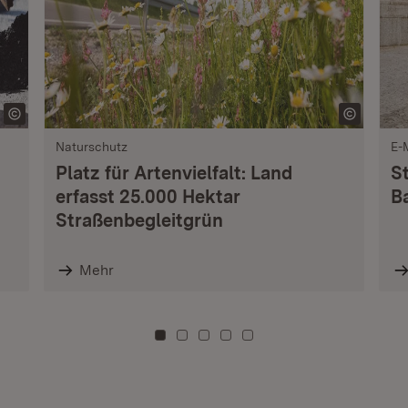
Naturschutz
E-
Platz für Artenvielfalt: Land
S
erfasst 25.000 Hektar
B
Straßenbegleitgrün
Mehr
Zu Kachel: 0
Zu Kachel: 3
Zu Kachel: 6
Zu Kachel: 9
Zu Kachel: 12