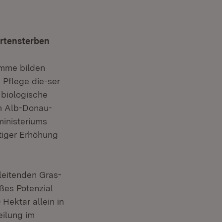
Artensterben
umme bilden
 Pflege die-ser
 biologische
im Alb-Donau-
ministeriums
tiger Erhöhung
leitenden Gras-
ßes Potenzial
 Hektar allein in
eilung im