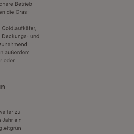
chere Betrieb
en die Gras-
r Goldlaufkäfer,
t, Deckungs- und
g zunehmend
len außerdem
r oder
ün
weiter zu
 Jahr ein
gleitgrün