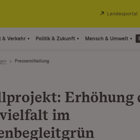
Extern:
Landesportal
t & Verkehr
Politik & Zukunft
Mensch & Umwelt
ngen
Pressemitteilung
lprojekt: Erhöhung 
vielfalt im
enbegleitgrün