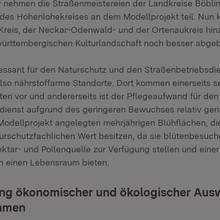
er nehmen die Straßenmeistereien der Landkreise Böblin
des Hohenlohekreises an dem Modellprojekt teil. Nun
reis, der Neckar-Odenwald- und der Ortenaukreis hin
württembergischen Kulturlandschaft noch besser abgebil
essant für den Naturschutz und den Straßenbetriebsdie
lso nährstoffarme Standorte. Dort kommen einerseits s
rten vor und andererseits ist der Pflegeaufwand für den
dienst aufgrund des geringeren Bewuchses relativ gerin
 Modellprojekt angelegten mehrjährigen Blühflächen, di
urschutzfachlichen Wert besitzen, da sie blütenbesuc
ktar- und Pollenquelle zur Verfügung stellen und einer
en einen Lebensraum bieten.
ng ökonomischer und ökologischer Aus
hmen