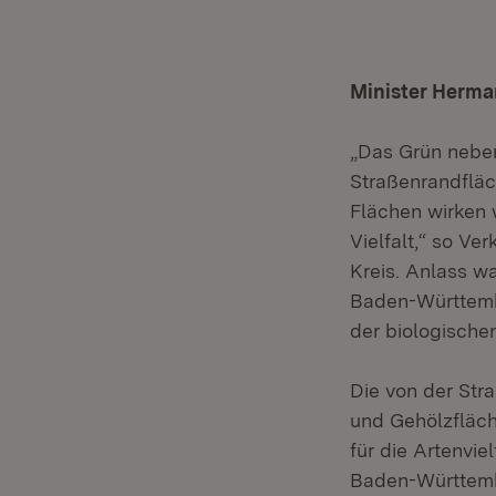
Minister Herma
„Das Grün neben
Straßenrandfläc
Flächen wirken 
Vielfalt,“ so V
Kreis. Anlass w
Baden-Württembe
der biologischen
Die von der Str
und Gehölzfläch
für die Artenvie
Baden-Württembe