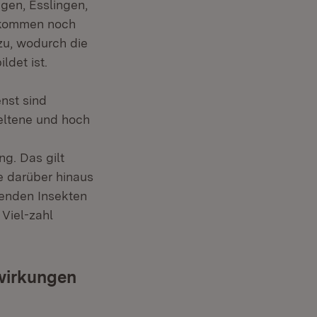
gen, Esslingen,
 kommen noch
zu, wodurch die
det ist.
nst sind
eltene und hoch
g. Das gilt
e darüber hinaus
henden Insekten
 Viel-zahl
wirkungen