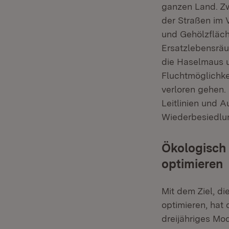
ganzen Land. Zw
der Straßen im 
und Gehölzfläch
Ersatzlebensräum
die Haselmaus u
Fluchtmöglichke
verloren gehen
Leitlinien und 
Wiederbesiedlu
Ökologisch 
optimieren
Mit dem Ziel, di
optimieren, hat
dreijähriges Mod