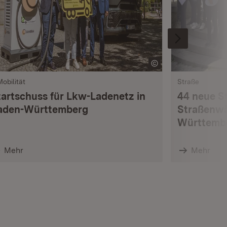
Mobilität
Straße
tartschuss für Lkw-Ladenetz in
44 neue S
aden-Württemberg
Straßenwä
Württemb
Mehr
Mehr