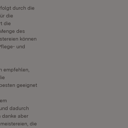
folgt durch die
ür die
t die
 Menge des
stereien können
flege- und
n empfehlen,
die
besten geeignet
rem
 und dadurch
ch danke aber
meistereien, die