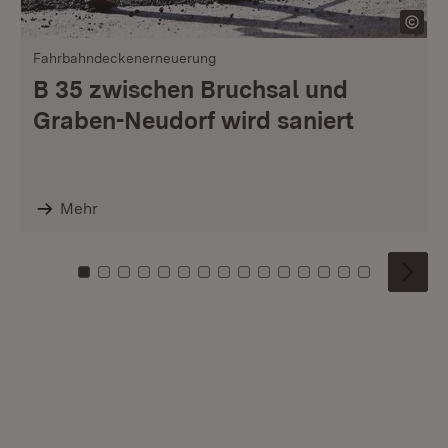
Fahrbahndeckenerneuerung
B 35 zwischen Bruchsal und
Graben-Neudorf wird saniert
Mehr
Zu Kachel: 0
Zu Kachel: 1
Zu Kachel: 2
Zu Kachel: 3
Zu Kachel: 4
Zu Kachel: 5
Zu Kachel: 6
Zu Kachel: 7
Zu Kachel: 8
Zu Kachel: 9
Zu Kachel: 10
Zu Kachel: 11
Zu Kachel: 12
Zu Kachel: 1
Zu Kachel