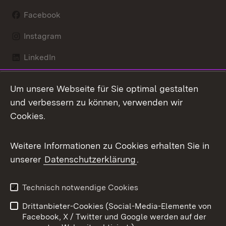
Facebook
Instagram
LinkedIn
Mastodon
Um unsere Webseite für Sie optimal gestalten
X / Twitter
und verbessern zu können, verwenden wir
Cookies.
Youtube
Weitere Informationen zu Cookies erhalten Sie in
Zum 
unserer
Datenschutzerklärung
.
Kontakt
Datenschutz
Benutzungshinweise
Erklärung zur
Technisch notwendige Cookies
Barrierefreiheit
Drittanbieter-Cookies (Social-Media-Elemente von
Impressum
Cookies
Facebook, X / Twitter und Google werden auf der